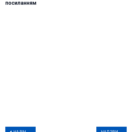
посиланням
НА ВІННИЧЧИНІ БАГАТОДІТНА МАМА НАРОДИЛА ДВІЙНЮ І ВСТАНОВИЛА РЕКОРД
НАДЗВИЧАЙНИКИ ВІННИЦІ ВРЯТУВАЛИ 47-РІЧНОГО ЧОЛОВІКА