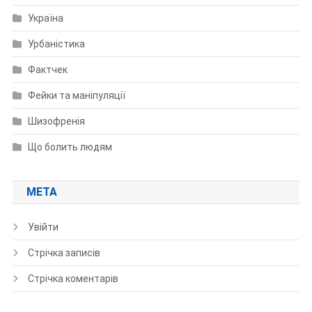
Україна
Урбаністика
Фактчек
Фейки та маніпуляції
Шизофренія
Що болить людям
МЕТА
Увійти
Стрічка записів
Стрічка коментарів