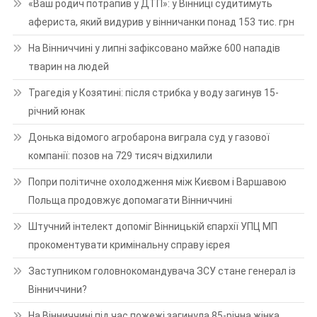
«Ваш родич потрапив у ДТП»: у Вінниці судитимуть
афериста, який видурив у вінничанки понад 153 тис. грн
На Вінниччині у липні зафіксовано майже 600 нападів
тварин на людей
Трагедія у Козятині: після стрибка у воду загинув 15-
річний юнак
Донька відомого агробарона виграла суд у газової
компанії: позов на 729 тисяч відхилили
Попри політичне охолодження між Києвом і Варшавою
Польща продовжує допомагати Вінниччині
Штучний інтелект допоміг Вінницькій єпархії УПЦ МП
прокоментувати кримінальну справу ієрея
Заступником головнокомандувача ЗСУ стане генерал із
Вінниччини?
На Вінниччині під час пожежі загинула 85-річна жінка