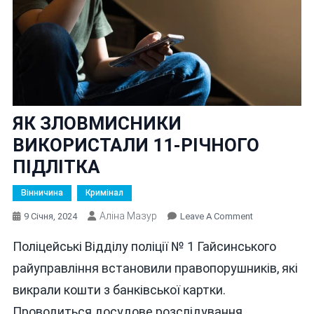
ЯК ЗЛОВМИСНИКИ
ВИКОРИСТАЛИ 11-РІЧНОГО
ПІДЛІТКА
Вінничина
Кримінал
Аліна Мазур
On
9 Січня, 2024
Leave A Comment
ЯК
Поліцейські Відділу поліції № 1 Гайсинського
ЗЛОВМИСНИ
ВИКОРИСТАЛ
райуправління встановили правопорушників, які
11-
викрали кошти з банківської картки.
РІЧНОГО
Проводиться досудове розслідування.
ПІДЛІТКА