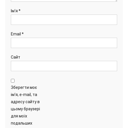
Ім'я
*
Email
*
Сайт
Зберегти моє
ім'я, e-mail, та
адресу сайту в
цьому браузері
для моїх
подальших