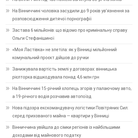
На Вінниччині чоловіка засудили до 9 років ув’язнення за
розповсюдження дитячої порнографії
Застава 6 мільйонів: що відомо про кримінальну справу
Ольги Стефанішиної
«Моя Ластівка» не злетіла: як у Вінниці мільйонний
комунальний проєкт дійшов до ручки
Занижувала вартість землі у договорах: вінницька
рієлторка відшкодувала понад 4,6 млн грн
На Вінниччині 15-річний хлопець згорів у палаючому авто,
а 19-річного водія розчавив автопоїзд
Нова підозра екскомандувачу логістики Повітряних Сил:
серед прихованого майна — квартири у Вінниці
Вінниччина увійшла до сімки регіонів із найбільшими
доходами від майнового податку