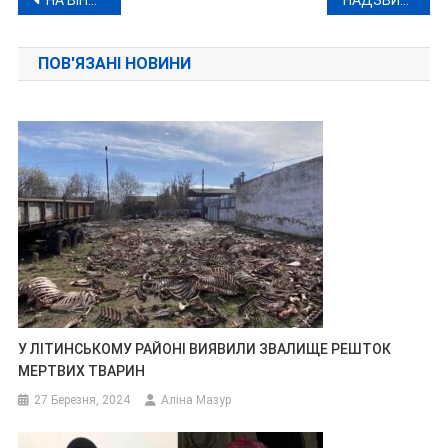
Навігація
записів
ПОВ'ЯЗАНІ НОВИНИ
У ЛІТИНСЬКОМУ РАЙОНІ ВИЯВИЛИ ЗВАЛИЩЕ РЕШТОК
МЕРТВИХ ТВАРИН
27 Березня, 2024
Аліна Мазур