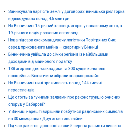
Занижувала вартість землі у договорах: вінницька рієлторка
відшкодувала понад 4,6 млн грн
На Вінниччині 15-річний хлопець згорів у палаючому авто, а
19-річного водія розчавив автопоїзд
Нова підозра екскомандувачу логістики Повітряних Сил:
серед прихованого майна — квартири у Вінниці
Вінниччина увійшла до сімки регіонів із найбільшими
доходами від майнового податку
138 згортків для «закладок» та 300 кущів конопель:
поліцейські Вінниччини зібрали «нарковрожай»
На Вінниччині нині проживають понад 144 тисячі
переселенців
Що стоїть за гучними заявами про реконструкцію очисних
споруд у Сабарові?
У Вінниці нарешті вирішили позбутися радянських символів
на 30 меморіалах Другої світової війни
Під час ракетно-дронової атаки 5 серпня рашисти лише на