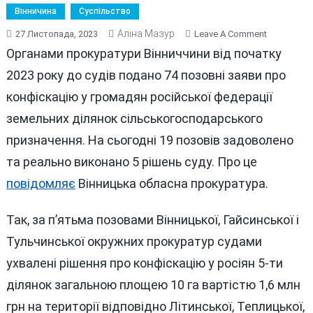
Вінничина
Суспільство
Аліна Мазур
On
27 Листопада, 2023
Leave A Comment
НА
Органами прокуратури Вінниччини від початку
ВІННИЧЧИ
2023 року до судів подано 74 позовні заяви про
ЩЕ
конфіскацію у громадян російської федерації
10
ГА
земельних ділянок сільськогосподарського
ЗЕМЛІ
призначення. На сьогодні 19 позовів задоволено
КОНФІСКУ
та реально виконано 5 рішень суду. Про це
У
РОСІЯН
повідомляє
Вінницька обласна прокуратура.
Так, за п’ятьма позовами Вінницької, Гайсинської і
Тульчинської окружних прокуратур судами
ухвалені рішення про конфіскацію у росіян 5-ти
ділянок загальною площею 10 га вартістю 1,6 млн
грн на території відповідно Літинської, Теплицької,