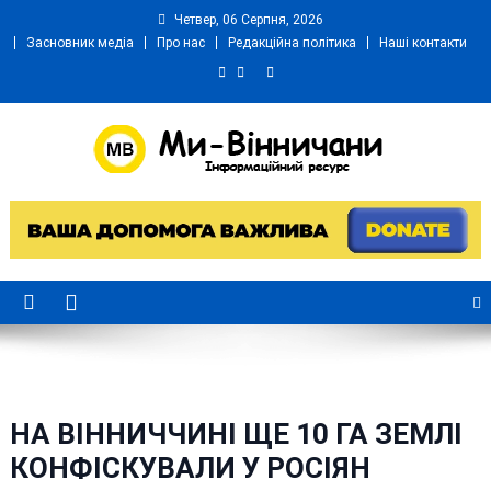
Skip
Четвер, 06 Серпня, 2026
to
Засновник медіа
Про нас
Редакційна політика
Наші контакти
content
Ми Вінничани
Незалежний інформаційний портал Вінничини
НА ВІННИЧЧИНІ ЩЕ 10 ГА ЗЕМЛІ
КОНФІСКУВАЛИ У РОСІЯН