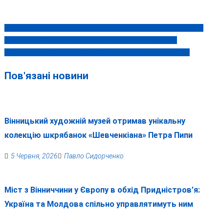
ІРА ПРОТИ «ВІТИ»: НАРДЕПКА ВІД ВІННИЧЧИНИ СПРОСТОВУЄ
Навігація
ЗАМОВНИЙ СЮЖЕТ МУНІЦИПАЛЬНОГО ТЕЛЕКАНАЛУ
записів
АФЕРИСТИ ДВА РОКИ ПРОДАВАЛИ “НЕІСНУЮЧІ” ТОВАРИ
Пов'язані новини
Вінницький художній музей отримав унікальну
колекцію шкрябанок «Шевченкіана» Петра Пипи
5 Червня, 2026
Павло Сидорченко
Міст з Вінниччини у Європу в обхід Придністров’я:
Україна та Молдова спільно управлятимуть ним