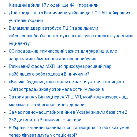
Київщині вбили 17 людей, ще 44 – поранили
Двоє педагогів з Вінниччини увійшли до ТОП-50 найкращих
учителів України
Виламали двері автобуса ТЦК та звільнили
військовозобов’язаного: суд оштрафував одного з учасників
інциденту
ЄС продовжив тимчасовий захист для українців, але
запровадив обмеження для новоприбулих
Глянцевий фасад МХП: що приховує красивий піар
найбільшого роботодавця Вінниччини?
«Велике будівництво» ніколи не закінчується: вінницька
«Автострада» знову отримала сотні мільйонів
Затримання у Вінниці ієрея УПЦ МП, який «відмазував» від
мобілізації за «богопротивні» долари
За час повномасштабної війни в Україні зникли безвісти 2
252 дитини: на Вінниччині — чотири
В Україні змінили правила госпіталізації: кого і за яких умов
тепер лікуватимуть у стаціонарі?