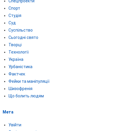
Спецпроекти
Спорт
Студія
Суд
Суспільство
Сьогодні свято
Творці
Технології
Україна
Урбаністика
Фактчек
Фейки та маніпуляції
Шизофренія
Що болить людям
Мета
Увійти