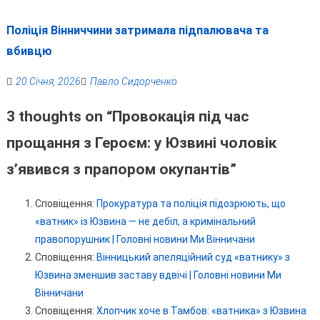
Поліція Вінниччини затримала підпалювача та
вбивцю
20 Січня, 2026
Павло Сидорченко
3 thoughts on “
Провокація під час
прощання з Героєм: у Юзвині чоловік
з’явився з прапором окупантів
”
Сповіщення:
Прокуратура та поліція підозрюють, що
«ватник» із Юзвина — не дебіл, а кримінальний
правопорушник | Головні новини Ми Вінничани
Сповіщення:
Вінницький апеляційний суд «ватнику» з
Юзвина зменшив заставу вдвічі | Головні новини Ми
Вінничани
Сповіщення:
Хлопчик хоче в Тамбов: «ватника» з Юзвина