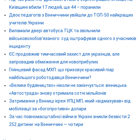
Київщині вбили 17 людей, ще 44 – поранили
Двоє педагогів з Вінниччини увійшли до ТОП-50 найкращих
учителів України
Виламали двері автобуса ТЦК та звільнили
військовозобов’язаного: суд оштрафував одного з учасників
інциденту
ЄС продовжив тимчасовий захист для українців, але
запровадив обмеження для новоприбулих
Глянцевий фасад МХП: що приховує красивий піар
найбільшого роботодавця Вінниччини?
«Велике будівництво» ніколи не закінчується: вінницька
«Автострада» знову отримала сотні мільйонів
Затримання у Вінниці ієрея УПЦ МП, який «відмазував» від
мобілізації за «богопротивні» долари
За час повномасштабної війни в Україні зникли безвісти 2
252 дитини: на Вінниччині — чотири