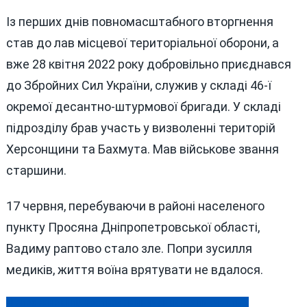
Із перших днів повномасштабного вторгнення
став до лав місцевої територіальної оборони, а
вже 28 квітня 2022 року добровільно приєднався
до Збройних Сил України, служив у складі 46-ї
окремої десантно-штурмової бригади. У складі
підрозділу брав участь у визволенні територій
Херсонщини та Бахмута. Мав військове звання
старшини.
17 червня, перебуваючи в районі населеного
пункту Просяна Дніпропетровської області,
Вадиму раптово стало зле. Попри зусилля
медиків, життя воїна врятувати не вдалося.
«Голос жінок і лідерство» : вінничанки взяли участь у
Навігація