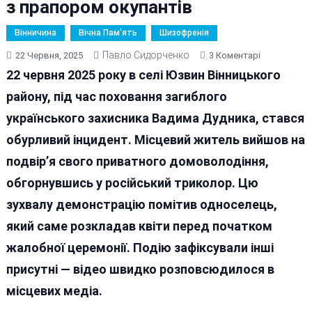
з прапором окупантів
Вінничина
Вічна Пам'ять
Шизофренія
Павло Сидорченко
До
22 Червня, 2025
3 Коментарі
Провокація
22 червня 2025 року в селі Юзвин Вінницького
Під
району, під час поховання загиблого
Час
українського захисника Вадима Дудника, стався
Прощання
З
обурливий інцидент. Місцевий житель вийшов на
Героєм:
подвір’я свого приватного домоволодіння,
У
обгорнувшись у російський триколор. Цю
Юзвині
Чоловік
зухвалу демонстрацію помітив односелець,
З’явився
який саме розкладав квіти перед початком
З
жалобної церемонії. Подію зафіксували інші
Прапором
Окупантів
присутні — відео швидко розповсюдилося в
місцевих медіа.