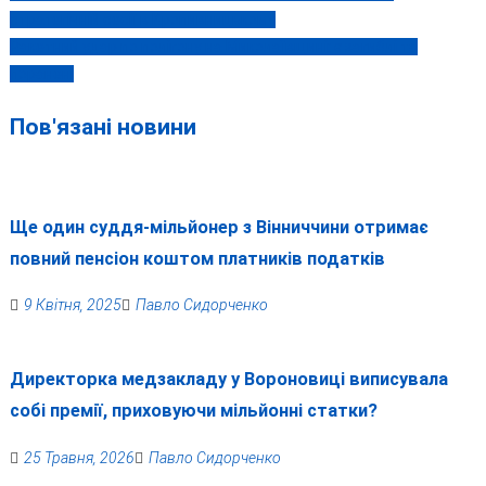
стратегічній сесії в Кропивницькому
записів
Ракетний удар по полігону на Миколаївщині: є загиблі та
поранені
Пов'язані новини
Ще один суддя-мільйонер з Вінниччини отримає
повний пенсіон коштом платників податків
9 Квітня, 2025
Павло Сидорченко
Директорка медзакладу у Вороновиці виписувала
собі премії, приховуючи мільйонні статки?
25 Травня, 2026
Павло Сидорченко