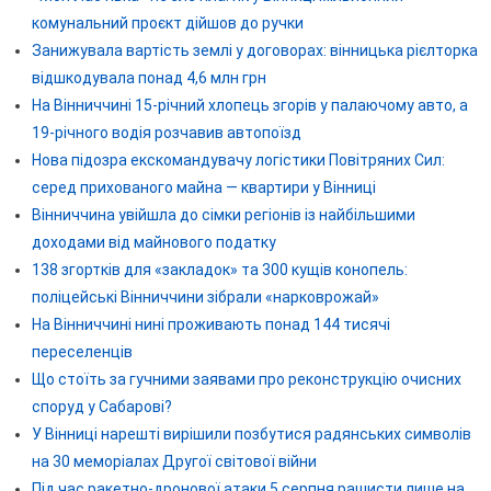
комунальний проєкт дійшов до ручки
Занижувала вартість землі у договорах: вінницька рієлторка
відшкодувала понад 4,6 млн грн
На Вінниччині 15-річний хлопець згорів у палаючому авто, а
19-річного водія розчавив автопоїзд
Нова підозра екскомандувачу логістики Повітряних Сил:
серед прихованого майна — квартири у Вінниці
Вінниччина увійшла до сімки регіонів із найбільшими
доходами від майнового податку
138 згортків для «закладок» та 300 кущів конопель:
поліцейські Вінниччини зібрали «нарковрожай»
На Вінниччині нині проживають понад 144 тисячі
переселенців
Що стоїть за гучними заявами про реконструкцію очисних
споруд у Сабарові?
У Вінниці нарешті вирішили позбутися радянських символів
на 30 меморіалах Другої світової війни
Під час ракетно-дронової атаки 5 серпня рашисти лише на