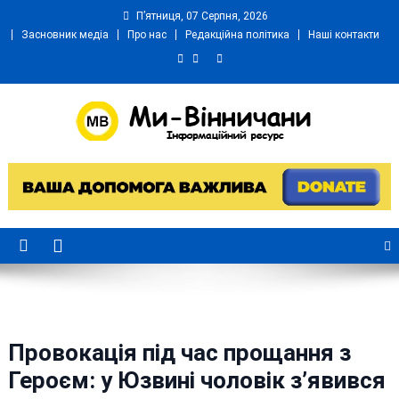
Skip
П’ятниця, 07 Серпня, 2026
to
Засновник медіа
Про нас
Редакційна політика
Наші контакти
content
Ми Вінничани
Незалежний інформаційний портал Вінничини
Провокація під час прощання з
Героєм: у Юзвині чоловік з’явився