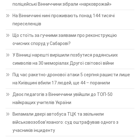
поліцейські Вінниччини зібрали «нарковрожай»
На Вінниччині нині проживають понад 144 тисячі
переселенців
Що стоїть за гучними заявами про реконструкцію
очисних споруд у Сабарові?
У Вінниці нарешті вирішили позбутися радянських
символів на 30 меморіалах Другої світової війни
Під час ракетно-дронової атаки 5 серпня рашисти лише
на Київщині вбили 17 людей, ще 44 – поранили
Двоє педагогів з Вінниччини увійшли до ТОП-50
найкращих учителів України
Виламали двері автобуса ТЦК та звільнили
військовозобов’язаного: суд оштрафував одного з
учасників інциденту