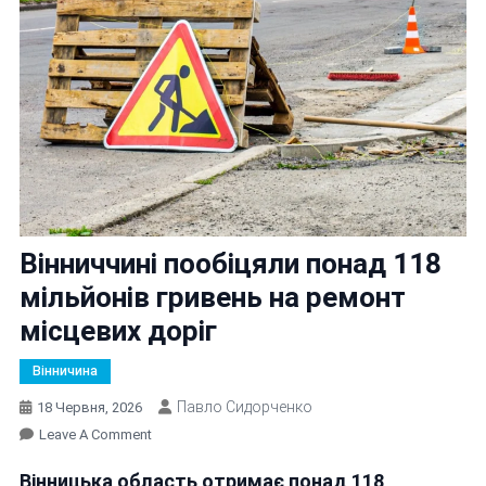
Вінниччині пообіцяли понад 118
мільйонів гривень на ремонт
місцевих доріг
Вінничина
Павло Сидорченко
18 Червня, 2026
On
Leave A Comment
Вінниччині
Вінницька область отримає понад 118
Пообіцяли