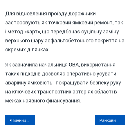
Для відновлення проїзду дорожники
застосовують як точковий ямковий ремонт, так
і метод «карт», що передбачає суцільну заміну
верхнього шару асфальтобетонного покриття на
окремих ділянках.
Як зазначила начальниця ОВА, використання
таких підходів дозволяє оперативно усувати
аварійну ямковість і покращувати безпеку руху
на ключових транспортних артеріях області в
межах наявного фінансування.
Навігація
Вінницька податкова вважає айфони «ризиковим товаром»: судова справа на мільйон
Ранковий транспортний колапс під Вінницею: об’їзну паралізувала масштабна автотроща