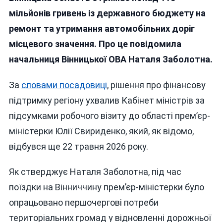
Понад
мільйонів гривень із державного бюджету на
118
ремонт та утримання автомобільних доріг
Мільйонів
місцевого значення. Про це повідомила
Гривень
На
начальниця Вінницької ОВА Наталя Заболотна.
Ремонт
Місцевих
За
словами посадовиці
, рішення про фінансову
Доріг
підтримку регіону ухвалив Кабінет міністрів за
підсумками робочого візиту до області прем’єр-
міністерки Юлії Свириденко, який, як відомо,
відбувся ще 22 травня 2026 року.
Як стверджує Наталя Заболотна, під час
поїздки на Вінниччину прем’єр-міністерки було
опрацьовано першочергові потреби
територіальних громад у відновленні дорожньої