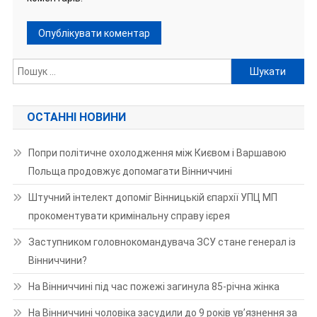
Пошук:
ОСТАННІ НОВИНИ
Попри політичне охолодження між Києвом і Варшавою
Польща продовжує допомагати Вінниччині
Штучний інтелект допоміг Вінницькій єпархії УПЦ МП
прокоментувати кримінальну справу ієрея
Заступником головнокомандувача ЗСУ стане генерал із
Вінниччини?
На Вінниччині під час пожежі загинула 85-річна жінка
На Вінниччині чоловіка засудили до 9 років ув’язнення за