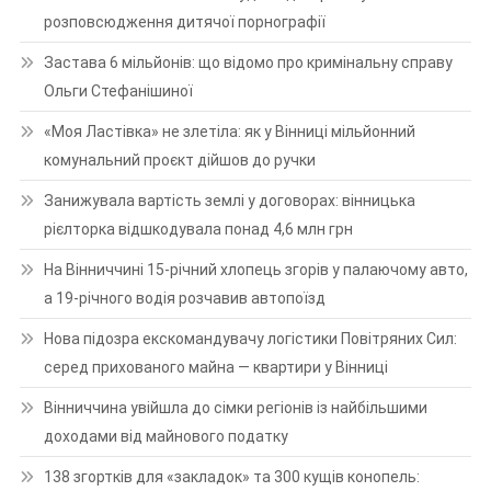
розповсюдження дитячої порнографії
Застава 6 мільйонів: що відомо про кримінальну справу
Ольги Стефанішиної
«Моя Ластівка» не злетіла: як у Вінниці мільйонний
комунальний проєкт дійшов до ручки
Занижувала вартість землі у договорах: вінницька
рієлторка відшкодувала понад 4,6 млн грн
На Вінниччині 15-річний хлопець згорів у палаючому авто,
а 19-річного водія розчавив автопоїзд
Нова підозра екскомандувачу логістики Повітряних Сил:
серед прихованого майна — квартири у Вінниці
Вінниччина увійшла до сімки регіонів із найбільшими
доходами від майнового податку
138 згортків для «закладок» та 300 кущів конопель: