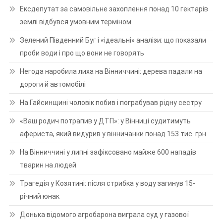
Ексдепутат за самовільне захоплення понад 10 гектарів
землі відбувся умовним терміном
Зелений Південний Буг і «ідеальні» аналізи: що показали
проби води і про що вони не говорять
Негода наробила лиха на Вінниччині: дерева падали на
дороги й автомобілі
На Гайсинщині чоловік побив і пограбував рідну сестру
«Ваш родич потрапив у ДТП»: у Вінниці судитимуть
афериста, який видурив у вінничанки понад 153 тис. грн
На Вінниччині у липні зафіксовано майже 600 нападів
тварин на людей
Трагедія у Козятині: після стрибка у воду загинув 15-
річний юнак
Донька відомого агробарона виграла суд у газової