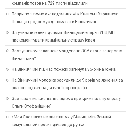
компанії: позов на 729 тисяч відхилили
Попри політичне охолодження між Києвом і Варшавою
Польща продовжує допомагати Вінниччині
Штучний інтелект допоміг Вінницькій єпархії УПЦ МП
прокоментувати кримінальну справу ієрея
Заступником головнокомандувача ЗСУ стане генерал із
Вінниччини?
На Вінниччині під час пожежі загинула 85-річна жінка
На Вінниччині чоловіка засудили до 9 років ув’язнення за
розповсюдження дитячої порнографії
Застава 6 мільйонів: що відомо про кримінальну справу
Ольги Стефанішиної
«Моя Ластівка» не злетіла: як у Вінниці мільйонний
комунальний проєкт дійшов до ручки