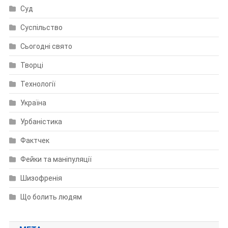
Суд
Суспільство
Сьогодні свято
Творці
Технології
Україна
Урбаністика
Фактчек
Фейки та маніпуляції
Шизофренія
Що болить людям