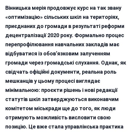
У
Вінницька мерія продовжує курс на так звану
Вінницькій
Мерії
«оптимізацію» сільських шкіл на територіях,
Продовжують
приєднаних до громади в результаті реформи
Вирішувати
децентралізації 2020 року. Формально процес
Долю
Сільських
перепрофілювання навчальних закладів має
Ліцеїв
відбуватися із обов’язковим залученням
В
громади через громадські слухання. Однак, як
Обхід
Громадських
свідчать офіційні документи, реальна роль
Обговорень
мешканців у цьому процесі виглядає
мінімальною: проєкти рішень і нові редакції
статутів шкіл затверджуються виконавчим
комітетом міськради ще до того, як люди
отримують можливість висловити свою
позицію. Це вже стала управлінська практика