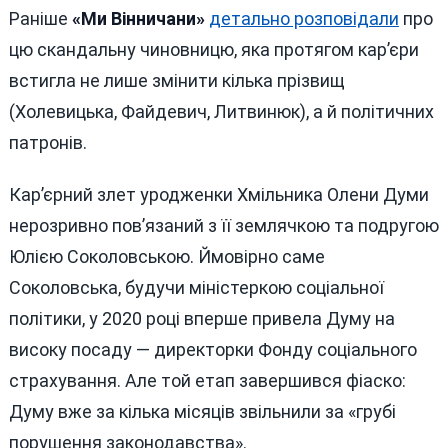
Раніше
«Ми Вінничани»
детально розповідали
про
цю скандальну чиновницю, яка протягом кар’єри
встигла не лише змінити кілька прізвищ
(Холевицька, Файдевич, Литвинюк), а й політичних
патронів.
Кар’єрний злет уродженки Хмільника Олени Думи
нерозривно пов’язаний з її землячкою та подругою
Юлією Соколовською. Ймовірно саме
Соколовська, будучи міністеркою соціальної
політики, у 2020 році вперше привела Думу на
високу посаду — директорки Фонду соціального
страхування. Але той етап завершився фіаско:
Думу вже за кілька місяців звільнили за «грубі
порушення законодавства».