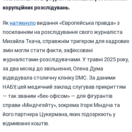
Міндіча
корупційних розслідувань.
Як
натякнуло
видання «Європейська правда» з
посиланням на розслідування свого журналіста
Михайла Ткача, справжнім тригером для кадрових
змін могли стати факти, зафіксовані
журналістами-розслідувачами. У травні 2025 року,
за два місяці до звільнення, Олена Дума
відвідувала столичну клініку DMC. За даними
НАБУ, цей медичний заклад слугував прикриттям
— так званим «бек-офісом» — для фігурантів
справи «Міндічгейту», зокрема Ігоря Міндіча та
його партнера Цукермана, яких підозрюють у
відмиванні коштів.