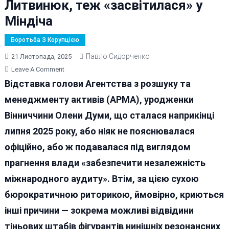
Литвинюк, теж «засвітилася» у
Міндіча
Боротьба З Корупцією
Павло Сидорченко
21 Листопада, 2025
On
Leave A Comment
Олена
Відставка голови Агентства з розшуку та
Дума
менеджменту активів (АРМА), уродженки
З
Вінниччини Олени Думи, що сталася наприкінці
Хмільника,
Вона
липня 2025 року, або ніяк не пояснювалася
Ж
офіційно, або ж подавалася під виглядом
Холевицька,
прагнення влади «забезпечити незалежність
Файдевич
І
міжнародного аудиту». Втім, за цією сухою
Литвинюк,
бюрократичною риторикою, ймовірно, криються
Теж
інші причини — зокрема можливі відвідини
«засвітилася»
У
тіньових штабів фігурантів нинішніх резонансних