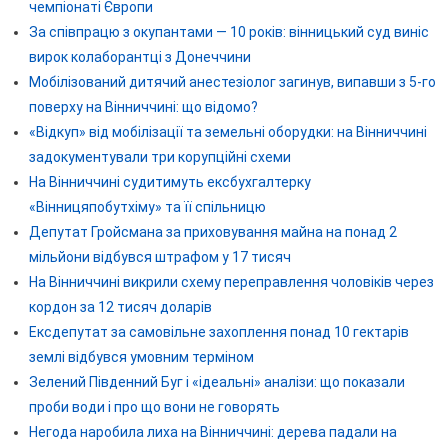
чемпіонаті Європи
За співпрацю з окупантами — 10 років: вінницький суд виніс
вирок колаборантці з Донеччини
Мобілізований дитячий анестезіолог загинув, випавши з 5-го
поверху на Вінниччині: що відомо?
«Відкуп» від мобілізації та земельні оборудки: на Вінниччині
задокументували три корупційні схеми
На Вінниччині судитимуть ексбухгалтерку
«Вінницяпобутхіму» та її спільницю
Депутат Гройсмана за приховування майна на понад 2
мільйони відбувся штрафом у 17 тисяч
На Вінниччині викрили схему переправлення чоловіків через
кордон за 12 тисяч доларів
Ексдепутат за самовільне захоплення понад 10 гектарів
землі відбувся умовним терміном
Зелений Південний Буг і «ідеальні» аналізи: що показали
проби води і про що вони не говорять
Негода наробила лиха на Вінниччині: дерева падали на