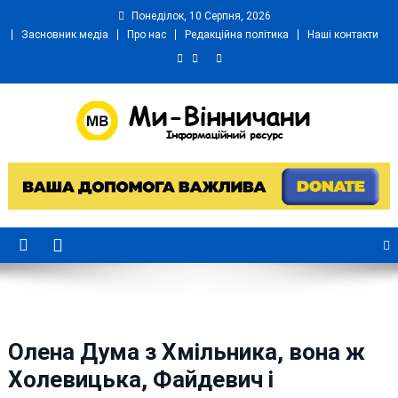
Skip
Понеділок, 10 Серпня, 2026
to
Засновник медіа
Про нас
Редакційна політика
Наші контакти
content
Ми Вінничани
Незалежний інформаційний портал Вінничини
Олена Дума з Хмільника, вона ж
Холевицька, Файдевич і