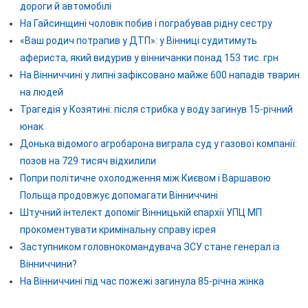
дороги й автомобілі
На Гайсинщині чоловік побив і пограбував рідну сестру
«Ваш родич потрапив у ДТП»: у Вінниці судитимуть
афериста, який видурив у вінничанки понад 153 тис. грн
На Вінниччині у липні зафіксовано майже 600 нападів тварин
на людей
Трагедія у Козятині: після стрибка у воду загинув 15-річний
юнак
Донька відомого агробарона виграла суд у газової компанії:
позов на 729 тисяч відхилили
Попри політичне охолодження між Києвом і Варшавою
Польща продовжує допомагати Вінниччині
Штучний інтелект допоміг Вінницькій єпархії УПЦ МП
прокоментувати кримінальну справу ієрея
Заступником головнокомандувача ЗСУ стане генерал із
Вінниччини?
На Вінниччині під час пожежі загинула 85-річна жінка