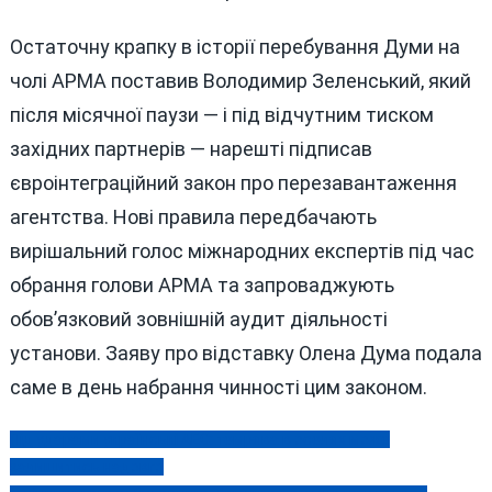
Остаточну крапку в історії перебування Думи на
чолі АРМА поставив Володимир Зеленський, який
після місячної паузи — і під відчутним тиском
західних партнерів — нарешті підписав
євроінтеграційний закон про перезавантаження
агентства. Нові правила передбачають
вирішальний голос міжнародних експертів під час
обрання голови АРМА та запроваджують
обов’язковий зовнішній аудит діяльності
установи. Заяву про відставку Олена Дума подала
саме в день набрання чинності цим законом.
Під ударами українські АЕС: темрява в оселях може
Навігація
залишитись надовго
записів