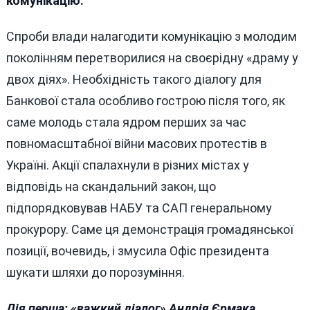
комунікацію.
Спроби влади налагодити комунікацію з молодим
поколінням перетворилися на своєрідну «драму у
двох діях». Необхідність такого діалогу для
Банкової стала особливо гострою після того, як
саме молодь стала ядром перших за час
повномасштабної війни масових протестів в
Україні. Акції спалахнули в різних містах у
відповідь на скандальний закон, що
підпорядковував НАБУ та САП генеральному
прокурору. Саме ця демонстрація громадянської
позиції, вочевидь, і змусила Офіс президента
шукати шляхи до порозуміння.
Дія перша: «важкий діалог» Андрія Єрмака