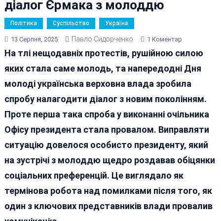
діалог Єрмака з молоддю
Політика
Суспільство
Україна
Павло Сидорченко
До
13 Серпня, 2025
1 Коментар
Як
На тлі нещодавніх протестів, рушійною силою
Зеленський
яких стала саме молодь, та напередодні Дня
За
молоді українська верховна влада зробила
Допомогою
«пряників»
спробу налагодити діалог з новим поколінням.
Виправляв
Проте перша така спроба у виконанні очільника
Провальний
Офісу президента стала провалом. Виправляти
Діалог
Єрмака
ситуацію довелося особисто президенту, який
З
на зустрічі з молоддю щедро роздавав обіцянки
Молоддю
соціальних преференцій. Це виглядало як
термінова робота над помилками після того, як
один з ключових представників влади провалив