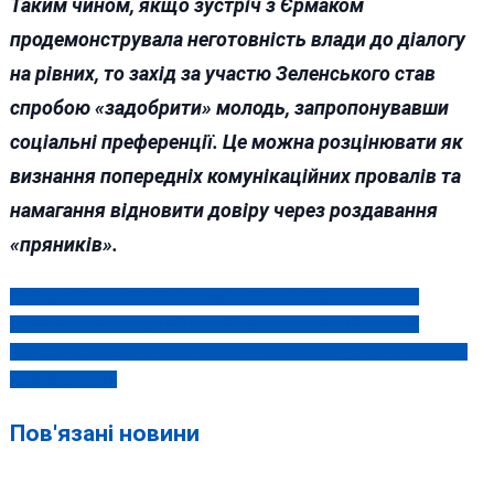
Таким чином, якщо зустріч з Єрмаком
продемонструвала неготовність влади до діалогу
на рівних, то захід за участю Зеленського став
спробою «задобрити» молодь, запропонувавши
соціальні преференції. Це можна розцінювати як
визнання попередніх комунікаційних провалів та
намагання відновити довіру через роздавання
«пряників».
Отримав 7 років тюрми: на Вінниччині держвиконавець
Навігація
переконував суд, що він не хабарник, а простий шахрай
записів
Уся верхівка вінницького філіалу «Укрзалізниці» опинилась на
лаві підсудних
Пов'язані новини