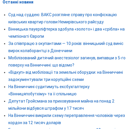
Останні новини
Суд над суддею: ВАКС розгляне справу про конфіскацію
київських квартир голови Немирівського райсуду
Вінницька пауерліфтерка здобула «золото» і два «срібла» на
чемпіонаті Європи
За співпрацю з окупантами — 10 років: вінницький суд виніс
вирок колаборантці з Донеччини
Мобілізований дитячий анестезіолог загинув, випавши з 5-го
поверху на Вінниччині: що відомо?
«Відкуп» від мобілізації та земельні оборудки: на Вінниччині
задокументували три корупційні схеми
На Вінниччині судитимуть ексбухгалтерку
«Вінницяпобутхіму» та її спільницю
Депутат Гройсмана за приховування майна на понад 2
мільйони відбувся штрафом у 17 тисяч
На Вінниччині викрили схему переправлення чоловіків через
кордон за 12 тисяч доларів