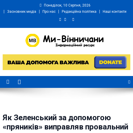
Skip
Понеділок, 10 Серпня, 2026
to
Засновник медіа
Про нас
Редакційна політика
Наші контакти
content
Ми Вінничани
Незалежний інформаційний портал Вінничини
Як Зеленський за допомогою
«пряників» виправляв провальний