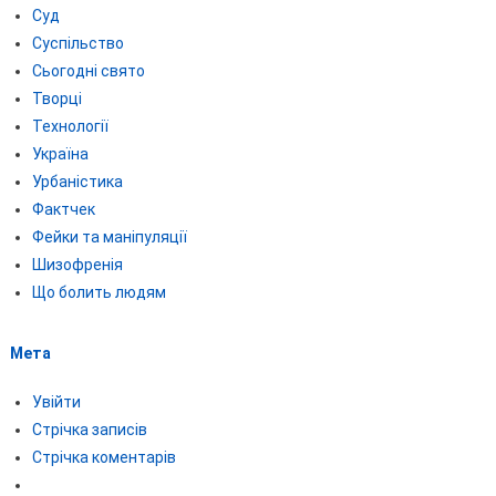
Суд
Суспільство
Сьогодні свято
Творці
Технології
Україна
Урбаністика
Фактчек
Фейки та маніпуляції
Шизофренія
Що болить людям
Мета
Увійти
Стрічка записів
Стрічка коментарів