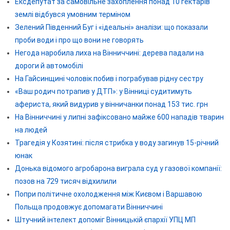
Ексдепутат за самовільне захоплення понад 10 гектарів
землі відбувся умовним терміном
Зелений Південний Буг і «ідеальні» аналізи: що показали
проби води і про що вони не говорять
Негода наробила лиха на Вінниччині: дерева падали на
дороги й автомобілі
На Гайсинщині чоловік побив і пограбував рідну сестру
«Ваш родич потрапив у ДТП»: у Вінниці судитимуть
афериста, який видурив у вінничанки понад 153 тис. грн
На Вінниччині у липні зафіксовано майже 600 нападів тварин
на людей
Трагедія у Козятині: після стрибка у воду загинув 15-річний
юнак
Донька відомого агробарона виграла суд у газової компанії:
позов на 729 тисяч відхилили
Попри політичне охолодження між Києвом і Варшавою
Польща продовжує допомагати Вінниччині
Штучний інтелект допоміг Вінницькій єпархії УПЦ МП