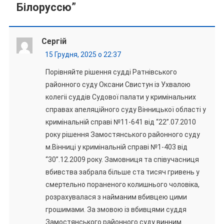
Білоруссю
”
Сергій
15 Грудня, 2025 о 22:37
Порівняйте рішення судді Ратнівського
районного суду Оксани Свистун із Ухвалою
колегіі суддів Судової палати у кримінальних
справах апеляційного суду Вінницької області у
кримінальній справі №11-641 від “22”.07.2010
року рішення Замостянського районного суду
м.Вінниці у кримінальній справі №1-403 від
“30”.12.2009 року. Замовниця та співучасниця
вбивства забрала більше ста тисяч гривень у
смертельно пораненого колишнього чоловіка,
розрахувалася з найманим вбивцею цими
грошимами. За змовою із вбивцями суддя
Замостянського районного суду винним