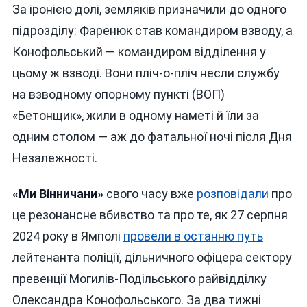
За іронією долі, земляків призначили до одного
підрозділу: Фаренюк став командиром взводу, а
Конофольський — командиром відділення у
цьому ж взводі. Вони пліч-о-пліч несли службу
на взводному опорному пункті (ВОП)
«Бетонщик», жили в одному наметі й їли за
одним столом — аж до фатальної ночі після Дня
Незалежності.
«Ми Вінничани»
свого часу вже
розповідали
про
це резонансне вбивство та про те, як 27 серпня
2024 року в Ямполі
провели в останню путь
лейтенанта поліції, дільничного офіцера сектору
превенції Могилів-Подільського райвідділку
Олександра Конофольського. За два тижні