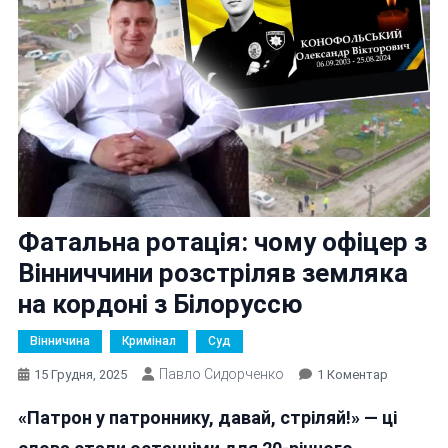
Фатальна ротація: чому офіцер з
Вінниччини розстріляв земляка
на кордоні з Білоруссю
Вінничина
Кримінал
Суд
Павло Сидорченко
До
15 Грудня, 2025
1 Коментар
Фатальна
«Патрон у патроннику, давай, стріляй!» — ці
Ротація:
Чому