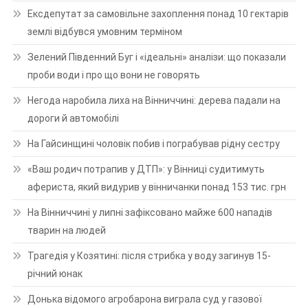
Ексдепутат за самовільне захоплення понад 10 гектарів
землі відбувся умовним терміном
Зелений Південний Буг і «ідеальні» аналізи: що показали
проби води і про що вони не говорять
Негода наробила лиха на Вінниччині: дерева падали на
дороги й автомобілі
На Гайсинщині чоловік побив і пограбував рідну сестру
«Ваш родич потрапив у ДТП»: у Вінниці судитимуть
афериста, який видурив у вінничанки понад 153 тис. грн
На Вінниччині у липні зафіксовано майже 600 нападів
тварин на людей
Трагедія у Козятині: після стрибка у воду загинув 15-
річний юнак
Донька відомого агробарона виграла суд у газової