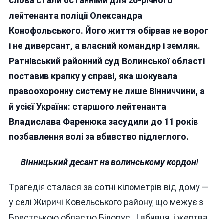
слова стали останніми для 20-річного
Офіцер
лейтенанта поліції Олександра
З
Конофольського. Його життя обірвав не ворог
Вінниччин
Розстріл
і не диверсант, а власний командир і земляк.
Земляка
Ратнівський районний суд Волинської області
На
поставив крапку у справі, яка шокувала
Кордоні
З
правоохоронну систему не лише Вінниччини, а
Білорусс
й усієї України: старшого лейтенанта
Владислава Фаренюка засудили до 11 років
позбавлення волі за вбивство підлеглого.
Вінницький десант на волинському кордоні
Трагедія сталася за сотні кілометрів від дому —
у селі Жиричі Ковельського району, що межує з
Брестською областю Білорусі. І вбивця, і жертва