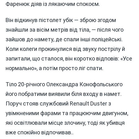
Фаренюк діяв із лякаючим спокоєм.
Він відкинув пістолет убік — зброю згодом
знайшли за вісім метрів від тіла, — після чого
зайшов до намету, де спали інші поліцейські.
Коли колеги прокинулися від звуку пострілу й
запитали, що сталося, він коротко відповів: «Усе
нормально», а потім просто ліг спати.
Тіло 20-річного Олександра Конофольського
його побратими виявили біля входу в намет.
Поруч стояв службовий Renault Duster з
увімкненими фарами та працюючим двигуном,
які освітлювали місце злочину, тоді як убивця
вже спокійно відпочивав..