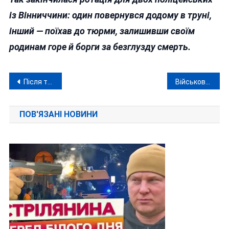
із Вінниччини: один повернувся додому в труні,
інший — поїхав до тюрми, залишивши своїм
родинам горе й борги за безглузду смерть.
Навігація
Після того як Бронюк звільнився з ЗСУ і очолив філармонію, йому не вистачає грошей на життя
Військовий облік по-новому: фото в «Резерв+» та автоматична постановка
записів
ПОВ'ЯЗАНІ НОВИНИ