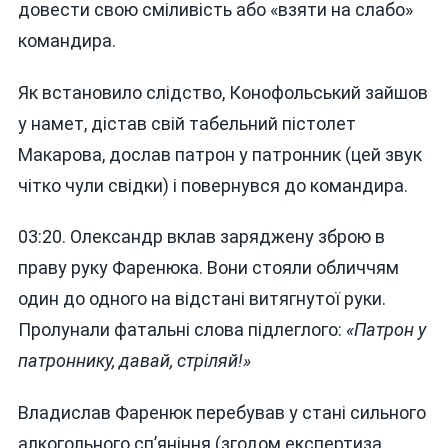
довести свою сміливість або «взяти на слабо»
командира.
Як встановило слідство, Конофольський зайшов
у намет, дістав свій табельний пістолет
Макарова, дослав патрон у патронник (цей звук
чітко чули свідки) і повернувся до командира.
03:20. Олександр вклав заряджену зброю в
праву руку Фаренюка. Вони стояли обличчям
один до одного на відстані витягнутої руки.
Пролунали фатальні слова підлеглого:
«Патрон у
патроннику, давай, стріляй!»
Владислав Фаренюк перебував у стані сильного
алкогольного сп’яніння (згодом експертиза