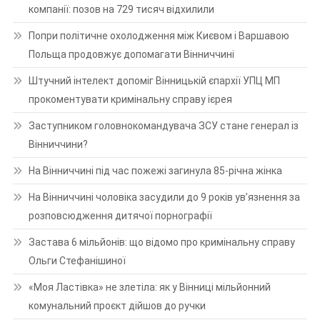
компанії: позов на 729 тисяч відхилили
Попри політичне охолодження між Києвом і Варшавою
Польща продовжує допомагати Вінниччині
Штучний інтелект допоміг Вінницькій єпархії УПЦ МП
прокоментувати кримінальну справу ієрея
Заступником головнокомандувача ЗСУ стане генерал із
Вінниччини?
На Вінниччині під час пожежі загинула 85-річна жінка
На Вінниччині чоловіка засудили до 9 років ув’язнення за
розповсюдження дитячої порнографії
Застава 6 мільйонів: що відомо про кримінальну справу
Ольги Стефанішиної
«Моя Ластівка» не злетіла: як у Вінниці мільйонний
комунальний проєкт дійшов до ручки