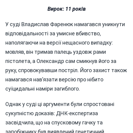
Вирок: 11 років
У суді Владислав Фаренюк намагався уникнути
відповідальності за умисне вбивство,
наполягаючи на версії нещасного випадку:
мовляв, він тримав палець уздовж рами
пістолета, а Олександр сам смикнув його за
руку, спровокувавши постріл. Його захист також
намагався нав’язати версію про нібито
суїцидальні наміри загиблого.
Однак у суді ці аргументи були спростовані
сукупністю доказів: ДНК-експертиза
засвідчила, що на спусковому гачку та
запобіжнику був виявлений генетичний