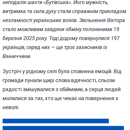
неподалік шахти «Бутівська». Його мужність,
витримка та сила духу стали справжнім прикладом
незламності українських воїнів. Звільнення Віктора
стало можливим завдяки обміну полоненими 19
березня 2025 року. Тоді додому повернулися 197
українців, серед них — ще троє захисників із
Вінниччини.
Зустріч у рідному селі була сповнена емоцій. Від
громади лунали щирі слова вдячності, сльози
радості змішувалися з обіймами, а серця людей
молилися за тих, хто ще чекає на повернення з
неволі.
Російські воєнні злочини та відплата ЗСУ: деталі подій
Навігація
Прокурорські статки: скільки заробляє та заощаджує керівник