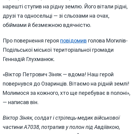
нарешті ступив на рідну землю. Його вітали рідні,
друзі та односельці — зі сльозами на очах,
обіймами й безмежною вдячністю.
Про повернення героя
повідомив
голова Могилів-
Подільської міської територіальної громади
Геннадій Глухманюк.
«Віктор Петрович Зіняк — вдома! Наш герой
повернувся до Озаринців. Вітаємо на рідній землі!
Молимося за кожного, хто ще перебуває в полоні»,
— написав він.
Віктор Зіняк, солдат і стрілець-медик військової
частини А7038, потрапив у полон під Авдіївкою,