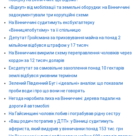
«Відкуп» від мобілізації та земельні оборудки: на Вінниччині
задокументували три корупційні схеми
На Вінниччині судитимуть ексбухгалтерку
«Вінницяпобутхіму» та її спільницю
Депутат Гройсмана за приховування майна на понад 2
мільйони відбувся штрафом у 17 тисяч
На Вінниччині викрили схему переправлення чоловіків через
кордон за 12 тисяч доларів
Ексдепутат за самовільне захоплення понад 10 гектарів
землі відбувся умовним терміном
Зелений Південний Буг і «ідеальні» аналізи: що показали
проби води і про що вони не говорять
Негода наробила лиха на Вінниччині: дерева падали на
дороги й автомобілі
На Гайсинщині чоловік побив і пограбував рідну сестру
«Ваш родич потрапив у ДТП»: у Вінниці судитимуть
афериста, який видурив у вінничанки понад 153 тис. грн