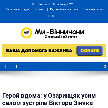
Skip
Понеділок, 10 Серпня, 2026
to
Засновник медіа
Про нас
Редакційна політика
Наші контакти
content
Ми Вінничани
Незалежний інформаційний портал Вінничини
Герой вдома: у Озаринцях усим
селом зустріли Віктора Зіняка