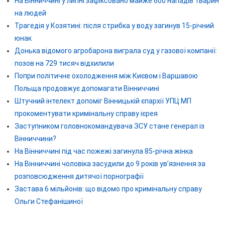
На Вінниччині у липні зафіксовано майже 600 нападів тварин
на людей
Трагедія у Козятині: після стрибка у воду загинув 15-річний
юнак
Донька відомого агробарона виграла суд у газової компанії:
позов на 729 тисяч відхилили
Попри політичне охолодження між Києвом і Варшавою
Польща продовжує допомагати Вінниччині
Штучний інтелект допоміг Вінницькій єпархії УПЦ МП
прокоментувати кримінальну справу ієрея
Заступником головнокомандувача ЗСУ стане генерал із
Вінниччини?
На Вінниччині під час пожежі загинула 85-річна жінка
На Вінниччині чоловіка засудили до 9 років ув’язнення за
розповсюдження дитячої порнографії
Застава 6 мільйонів: що відомо про кримінальну справу
Ольги Стефанішиної