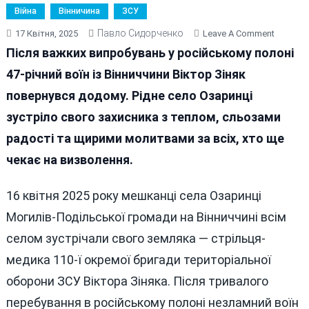
Війна
Вінничина
ЗСУ
Павло Сидорченко
On
17 Квітня, 2025
Leave A Comment
Герой
Після важких випробувань у російському полоні
Вдома:
47-річний воїн із Вінниччини Віктор Зіняк
У
повернувся додому. Рідне село Озаринці
Озаринц
Усим
зустріло свого захисника з теплом, сльозами
Селом
радості та щирими молитвами за всіх, хто ще
Зустріл
чекає на визволення.
Віктора
Зіняка
16 квітня 2025 року мешканці села Озаринці
Могилів-Подільської громади на Вінниччині всім
селом зустрічали свого земляка — стрільця-
медика 110-ї окремої бригади територіальної
оборони ЗСУ Віктора Зіняка. Після тривалого
перебування в російському полоні незламний воїн