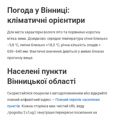
Погода у Вінниці:
кліматичні орієнтири
Для міста характерні вологе літо та порівняно коротка
м’яка зима. Довідково: середня температура січня близько
−5,8 °C, липня близько +18,3 °C, річна кількість опадів ≈
630–640 мм. Фактичні значення дивіться у
живих
блоках
прогнозу вище.
Населені пункти
Вінницької області
Скористайтеся пошуком з автодоповненням або відкрийте
повний алфавітний індекс —
Повний перелік населених
пунктів
. Кожна сторінка має чистий URL виду
/pogoda/[slug]
і внутрішні перехресні посилання на