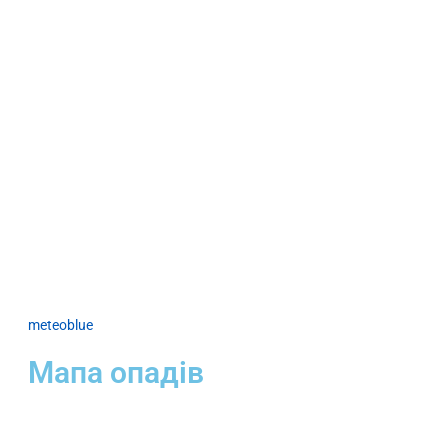
meteoblue
Мапа опадів