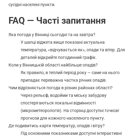
сусідні населені пункти.
FAQ — Часті запитання
Яка погода у Вінниці сьогодні та на завтра?
У шапці віджета вище показані актуальна
температура, «відчувається як», опади та вітер. Для
деталей відкрийте погодинний графік.
Коли у Вінницькій області найбільше опадів?
Як правило, в теплий період року — саме на нього
припадає переважна частка річних опадів.
Чим відрізняється погода в різних районах області?
Через рельєф, водойми та міську забудову
спостерігаються локальні відмінності
(мікрометеорологія). На сторінці доступні
точкові
прогнози для кожного населеного пункту.
Де подивитись карти температур, опадів і вітру?
Під основними показниками доступні інтерактивні