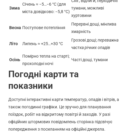
Сніг, відлиги; періодичні
Січень ≈ −5…−6 °C (для
Зима
тумани, можливі
міста довідково: −5,8 °C)
хуртовини
Перервні дощі, мінлива
Весна
Поступове потепління
хмарність
Грозові дощі;
переважна
Літо
Липень ≈ +25…+30 °C
частка річних опадів
Помірно тепла на старті;
Осінь
Часті дощі, тумани
прохолодні ночі
Погодні карти та
показники
Доступні інтерактивні карти температур, опадів і вітрів, а
також погодинні графіки. Це зручно для планування
поїздок, робіт на відкритому повітрі й заходів. У разі
офіційних штормових повідомлень сторінка підсвічує
попередження з посиланням на офіційні джерела.