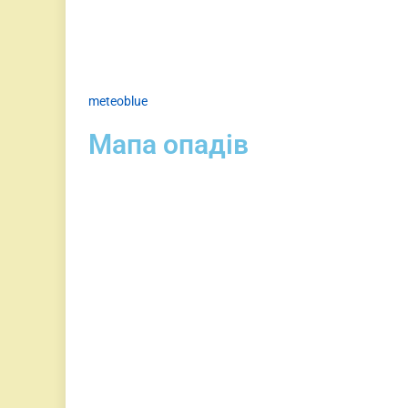
meteoblue
Мапа опадів