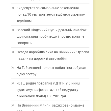
Ексдепутат за самовільне захоплення
понад 10 гектарів землі відбувся умовним
терміном
Зелений Південний Буг і «ідеальні» аналізи:
що показали проби води і про що вони не
говорять
Негода наробила лиха на Вінниччині: дерева
падали на дороги й автомобілі
На Гайсинщині чоловік побив і пограбував
рідну сестру
«Ваш родич потрапив у ДТП»: у Вінниці
судитимуть афериста, який видурив у
вінничанки понад 153 тис. грн
На Вінниччині у липні зафіксовано майже