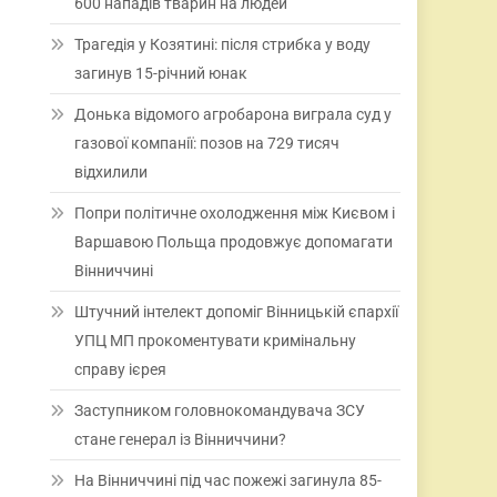
600 нападів тварин на людей
Трагедія у Козятині: після стрибка у воду
загинув 15-річний юнак
Донька відомого агробарона виграла суд у
газової компанії: позов на 729 тисяч
відхилили
Попри політичне охолодження між Києвом і
Варшавою Польща продовжує допомагати
Вінниччині
Штучний інтелект допоміг Вінницькій єпархії
УПЦ МП прокоментувати кримінальну
справу ієрея
Заступником головнокомандувача ЗСУ
стане генерал із Вінниччини?
На Вінниччині під час пожежі загинула 85-