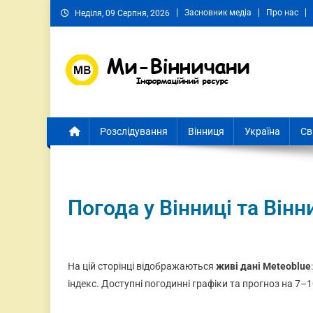
Засновник медіа
Про нас
Неділя, 09 Серпня, 2026
Ми Вінничани
Незалежний інформаційний портал Вінничини
Розслідування
Вінниця
Україна
Св
Погода у Вінниці та Вінн
На цій сторінці відображаються
живі дані Meteoblue
індекс. Доступні погодинні графіки та прогноз на 7–1