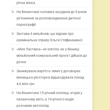
річна жінка
На Вінниччині чоловіка засудили до 9 років
ув’язнення за розповсюдження дитячої
порнографії
Застава 6 мільйонів: що відомо про
кримінальну справу Ольги Стефанішиної
«Моя Ластівка» не злетіла: як у Вінниці
мільйонний комунальний проєкт дійшов до
ручки
Занижувала вартість землі у договорах:
вінницька рієлторка відшкодувала понад
4,6 млн грн
На Вінниччині 15-річний хлопець згорів у
палаючому авто, а 19-річного водія
розчавив автопоїзд