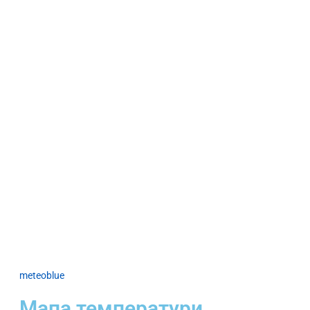
meteoblue
Мапа температури