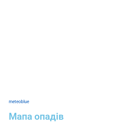
meteoblue
Мапа опадів