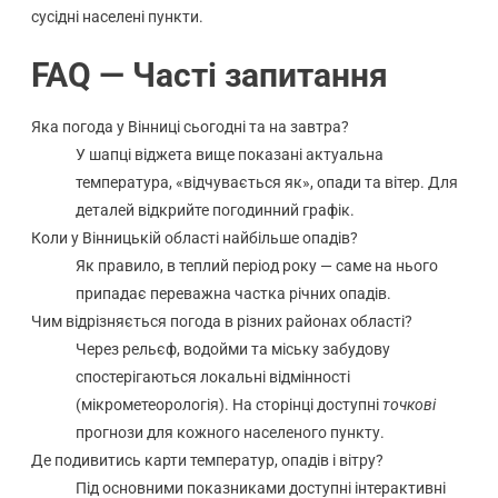
сусідні населені пункти.
FAQ — Часті запитання
Яка погода у Вінниці сьогодні та на завтра?
У шапці віджета вище показані актуальна
температура, «відчувається як», опади та вітер. Для
деталей відкрийте погодинний графік.
Коли у Вінницькій області найбільше опадів?
Як правило, в теплий період року — саме на нього
припадає переважна частка річних опадів.
Чим відрізняється погода в різних районах області?
Через рельєф, водойми та міську забудову
спостерігаються локальні відмінності
(мікрометеорологія). На сторінці доступні
точкові
прогнози для кожного населеного пункту.
Де подивитись карти температур, опадів і вітру?
Під основними показниками доступні інтерактивні