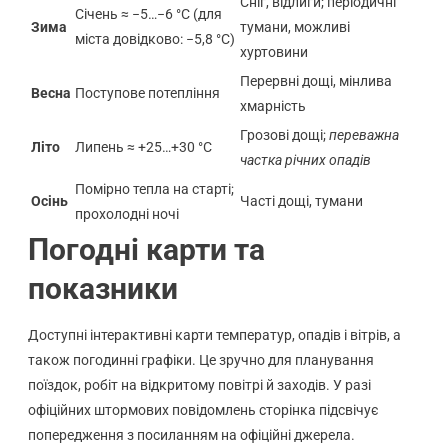
Сніг, відлиги; періодичні
Січень ≈ −5…−6 °C (для
Зима
тумани, можливі
міста довідково: −5,8 °C)
хуртовини
Перервні дощі, мінлива
Весна
Поступове потепління
хмарність
Грозові дощі;
переважна
Літо
Липень ≈ +25…+30 °C
частка річних опадів
Помірно тепла на старті;
Осінь
Часті дощі, тумани
прохолодні ночі
Погодні карти та
показники
Доступні інтерактивні карти температур, опадів і вітрів, а
також погодинні графіки. Це зручно для планування
поїздок, робіт на відкритому повітрі й заходів. У разі
офіційних штормових повідомлень сторінка підсвічує
попередження з посиланням на офіційні джерела.