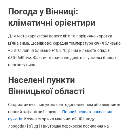
Погода у Вінниці:
кліматичні орієнтири
Для міста характерні вологе літо та порівняно коротка
м’яка зима. Довідково: середня температура січня близько
−5,8 °C, липня близько +18,3 °C, річна кількість опадів ≈
630–640 мм. Фактичні значення дивіться у
живих
блоках
прогнозу вище.
Населені пункти
Вінницької області
Скористайтеся пошуком з автодоповненням або відкрийте
повний алфавітний індекс —
Повний перелік населених
пунктів
. Кожна сторінка має чистий URL виду
/pogoda/[slug]
і внутрішні перехресні посилання на