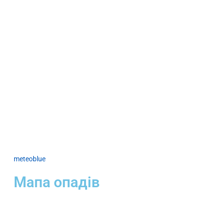
meteoblue
Мапа опадів