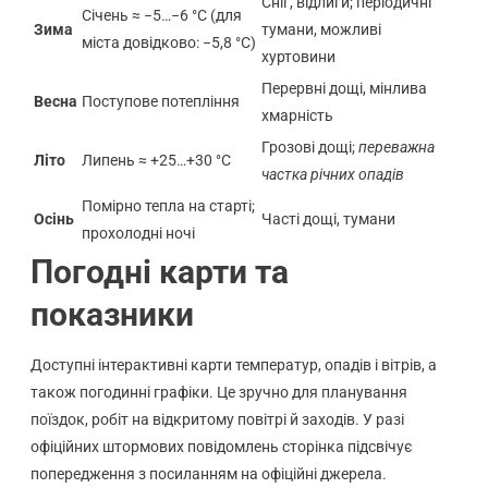
Сніг, відлиги; періодичні
Січень ≈ −5…−6 °C (для
Зима
тумани, можливі
міста довідково: −5,8 °C)
хуртовини
Перервні дощі, мінлива
Весна
Поступове потепління
хмарність
Грозові дощі;
переважна
Літо
Липень ≈ +25…+30 °C
частка річних опадів
Помірно тепла на старті;
Осінь
Часті дощі, тумани
прохолодні ночі
Погодні карти та
показники
Доступні інтерактивні карти температур, опадів і вітрів, а
також погодинні графіки. Це зручно для планування
поїздок, робіт на відкритому повітрі й заходів. У разі
офіційних штормових повідомлень сторінка підсвічує
попередження з посиланням на офіційні джерела.