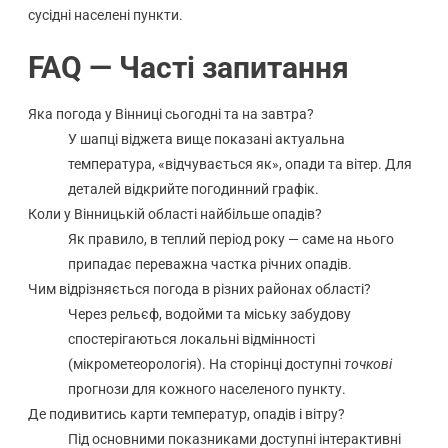
сусідні населені пункти.
FAQ — Часті запитання
Яка погода у Вінниці сьогодні та на завтра?
У шапці віджета вище показані актуальна
температура, «відчувається як», опади та вітер. Для
деталей відкрийте погодинний графік.
Коли у Вінницькій області найбільше опадів?
Як правило, в теплий період року — саме на нього
припадає переважна частка річних опадів.
Чим відрізняється погода в різних районах області?
Через рельєф, водойми та міську забудову
спостерігаються локальні відмінності
(мікрометеорологія). На сторінці доступні
точкові
прогнози для кожного населеного пункту.
Де подивитись карти температур, опадів і вітру?
Під основними показниками доступні інтерактивні