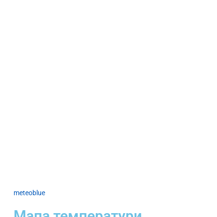
meteoblue
Мапа температури