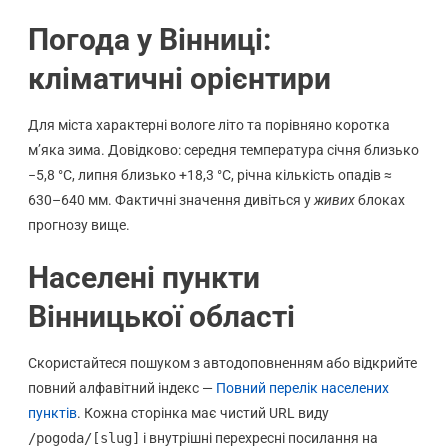
Погода у Вінниці:
кліматичні орієнтири
Для міста характерні вологе літо та порівняно коротка
м’яка зима. Довідково: середня температура січня близько
−5,8 °C, липня близько +18,3 °C, річна кількість опадів ≈
630–640 мм. Фактичні значення дивіться у
живих
блоках
прогнозу вище.
Населені пункти
Вінницької області
Скористайтеся пошуком з автодоповненням або відкрийте
повний алфавітний індекс —
Повний перелік населених
пунктів
. Кожна сторінка має чистий URL виду
/pogoda/[slug]
і внутрішні перехресні посилання на