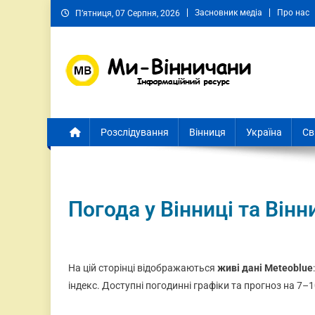
Засновник медіа
Про нас
П’ятниця, 07 Серпня, 2026
Ми Вінничани
Незалежний інформаційний портал Вінничини
Розслідування
Вінниця
Україна
Св
Погода у Вінниці та Вінн
На цій сторінці відображаються
живі дані Meteoblue
індекс. Доступні погодинні графіки та прогноз на 7–1