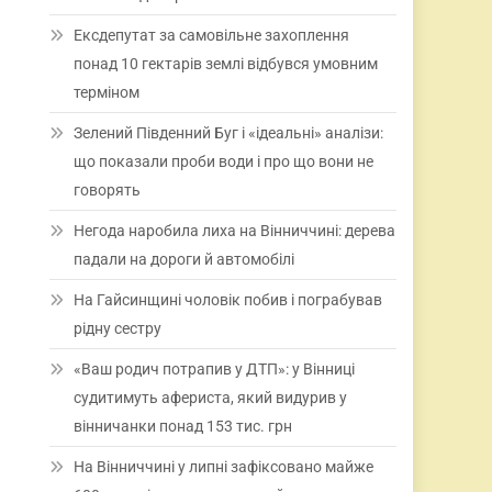
Ексдепутат за самовільне захоплення
понад 10 гектарів землі відбувся умовним
терміном
Зелений Південний Буг і «ідеальні» аналізи:
що показали проби води і про що вони не
говорять
Негода наробила лиха на Вінниччині: дерева
падали на дороги й автомобілі
На Гайсинщині чоловік побив і пограбував
рідну сестру
«Ваш родич потрапив у ДТП»: у Вінниці
судитимуть афериста, який видурив у
вінничанки понад 153 тис. грн
На Вінниччині у липні зафіксовано майже