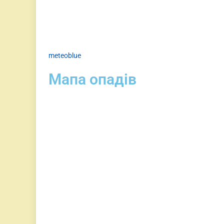
meteoblue
Мапа опадів