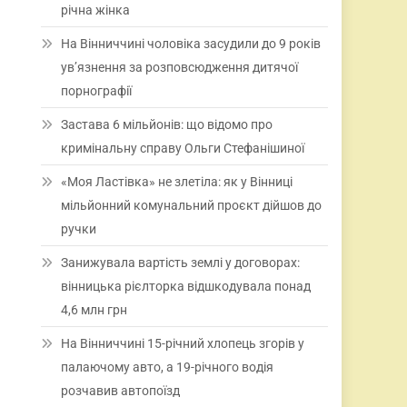
річна жінка
На Вінниччині чоловіка засудили до 9 років
ув’язнення за розповсюдження дитячої
порнографії
Застава 6 мільйонів: що відомо про
кримінальну справу Ольги Стефанішиної
«Моя Ластівка» не злетіла: як у Вінниці
мільйонний комунальний проєкт дійшов до
ручки
Занижувала вартість землі у договорах:
вінницька рієлторка відшкодувала понад
4,6 млн грн
На Вінниччині 15-річний хлопець згорів у
палаючому авто, а 19-річного водія
розчавив автопоїзд