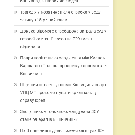
600 нападів тварин на людей
Трагедія у Козятині: після стрибка у воду
загинув 15-річний юнак
Донька відомого агробарона виграла суд у
газової компанії: позов на 729 тисяч
відхилили
Попри політичне охолодження між Києвом і
Варшавою Польща продовжує допомагати
Вінниччині
Штучний інтелект допоміг Вінницькій єпархії
УПЦ МП прокоментувати кримінальну
справу ієрея
Заступником головнокомандувача ЗСУ
стане генерал із Вінниччини?
На Вінниччині під час пожежі загинула 85-