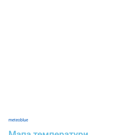
meteoblue
Мапа температури