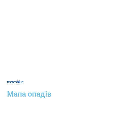
meteoblue
Мапа опадів