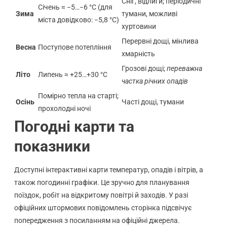
Сніг, відлиги; періодичні
Січень ≈ −5…−6 °C (для
Зима
тумани, можливі
міста довідково: −5,8 °C)
хуртовини
Перервні дощі, мінлива
Весна
Поступове потепління
хмарність
Грозові дощі;
переважна
Літо
Липень ≈ +25…+30 °C
частка річних опадів
Помірно тепла на старті;
Осінь
Часті дощі, тумани
прохолодні ночі
Погодні карти та
показники
Доступні інтерактивні карти температур, опадів і вітрів, а
також погодинні графіки. Це зручно для планування
поїздок, робіт на відкритому повітрі й заходів. У разі
офіційних штормових повідомлень сторінка підсвічує
попередження з посиланням на офіційні джерела.