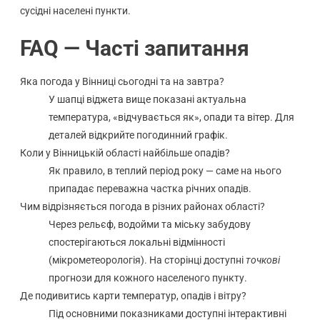
сусідні населені пункти.
FAQ — Часті запитання
Яка погода у Вінниці сьогодні та на завтра?
У шапці віджета вище показані актуальна
температура, «відчувається як», опади та вітер. Для
деталей відкрийте погодинний графік.
Коли у Вінницькій області найбільше опадів?
Як правило, в теплий період року — саме на нього
припадає переважна частка річних опадів.
Чим відрізняється погода в різних районах області?
Через рельєф, водойми та міську забудову
спостерігаються локальні відмінності
(мікрометеорологія). На сторінці доступні
точкові
прогнози для кожного населеного пункту.
Де подивитись карти температур, опадів і вітру?
Під основними показниками доступні інтерактивні