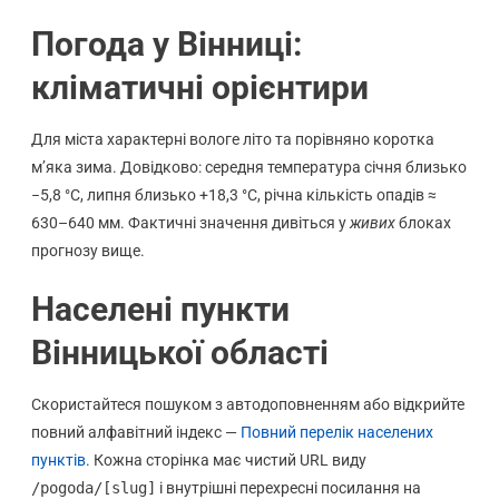
Погода у Вінниці:
кліматичні орієнтири
Для міста характерні вологе літо та порівняно коротка
м’яка зима. Довідково: середня температура січня близько
−5,8 °C, липня близько +18,3 °C, річна кількість опадів ≈
630–640 мм. Фактичні значення дивіться у
живих
блоках
прогнозу вище.
Населені пункти
Вінницької області
Скористайтеся пошуком з автодоповненням або відкрийте
повний алфавітний індекс —
Повний перелік населених
пунктів
. Кожна сторінка має чистий URL виду
/pogoda/[slug]
і внутрішні перехресні посилання на