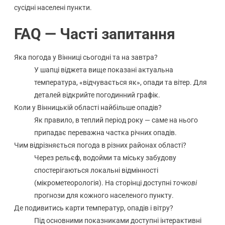
сусідні населені пункти.
FAQ — Часті запитання
Яка погода у Вінниці сьогодні та на завтра?
У шапці віджета вище показані актуальна
температура, «відчувається як», опади та вітер. Для
деталей відкрийте погодинний графік.
Коли у Вінницькій області найбільше опадів?
Як правило, в теплий період року — саме на нього
припадає переважна частка річних опадів.
Чим відрізняється погода в різних районах області?
Через рельєф, водойми та міську забудову
спостерігаються локальні відмінності
(мікрометеорологія). На сторінці доступні
точкові
прогнози для кожного населеного пункту.
Де подивитись карти температур, опадів і вітру?
Під основними показниками доступні інтерактивні