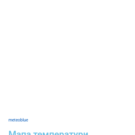
meteoblue
Мапа температури