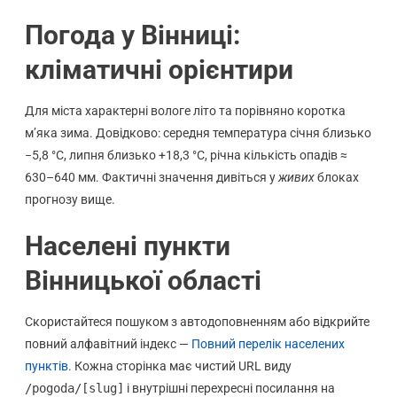
Погода у Вінниці:
кліматичні орієнтири
Для міста характерні вологе літо та порівняно коротка
м’яка зима. Довідково: середня температура січня близько
−5,8 °C, липня близько +18,3 °C, річна кількість опадів ≈
630–640 мм. Фактичні значення дивіться у
живих
блоках
прогнозу вище.
Населені пункти
Вінницької області
Скористайтеся пошуком з автодоповненням або відкрийте
повний алфавітний індекс —
Повний перелік населених
пунктів
. Кожна сторінка має чистий URL виду
/pogoda/[slug]
і внутрішні перехресні посилання на