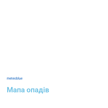
meteoblue
Мапа опадів