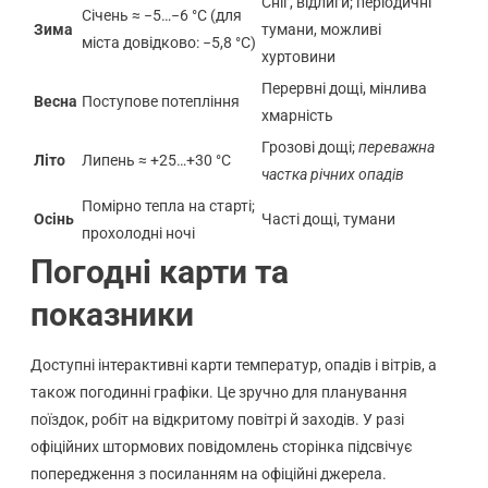
Сніг, відлиги; періодичні
Січень ≈ −5…−6 °C (для
Зима
тумани, можливі
міста довідково: −5,8 °C)
хуртовини
Перервні дощі, мінлива
Весна
Поступове потепління
хмарність
Грозові дощі;
переважна
Літо
Липень ≈ +25…+30 °C
частка річних опадів
Помірно тепла на старті;
Осінь
Часті дощі, тумани
прохолодні ночі
Погодні карти та
показники
Доступні інтерактивні карти температур, опадів і вітрів, а
також погодинні графіки. Це зручно для планування
поїздок, робіт на відкритому повітрі й заходів. У разі
офіційних штормових повідомлень сторінка підсвічує
попередження з посиланням на офіційні джерела.