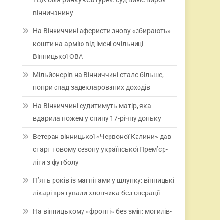
ТЦК біля ринку «Сатурн»: суд виніс вирок
вінничанину
На Вінниччині аферисти знову «збирають»
кошти на армію від імені очільниці
Вінницької ОВА
Мільйонерів на Вінниччині стало більше,
попри спад задекларованих доходів
На Вінниччині судитимуть матір, яка
вдарила ножем у спину 17-річну доньку
Ветеран вінницької «Червоної Калини» дав
старт новому сезону української Прем’єр-
ліги з футболу
П’ять років із магнітами у шлунку: вінницькі
лікарі врятували хлопчика без операції
На вінницькому «фронті» без змін: могилів-