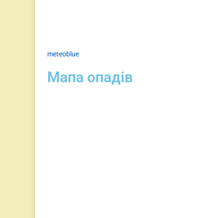
meteoblue
Мапа опадів