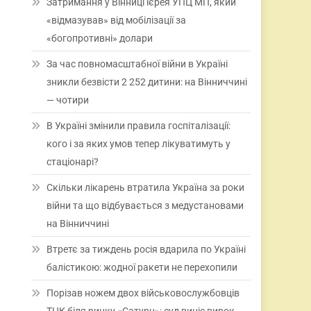
Затримання у Вінниці ієрея УПЦ МП, який
«відмазував» від мобілізації за
«богопротивні» долари
За час повномасштабної війни в Україні
зникли безвісти 2 252 дитини: на Вінниччині
— чотири
В Україні змінили правила госпіталізації:
кого і за яких умов тепер лікуватимуть у
стаціонарі?
Скільки лікарень втратила Україна за роки
війни та що відбувається з медустановами
на Вінниччині
Втретє за тиждень росія вдарила по Україні
балістикою: жодної ракети не перехопили
Порізав ножем двох військовослужбовців