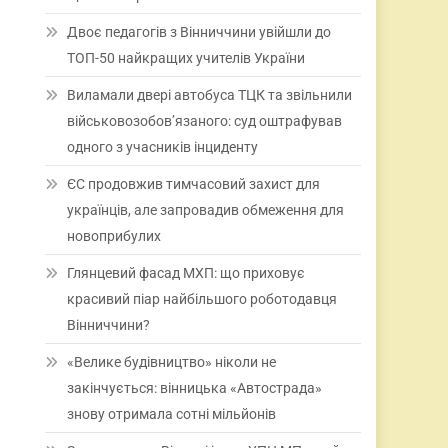
Двоє педагогів з Вінниччини увійшли до
ТОП-50 найкращих учителів України
Виламали двері автобуса ТЦК та звільнили
військовозобов’язаного: суд оштрафував
одного з учасників інциденту
ЄС продовжив тимчасовий захист для
українців, але запровадив обмеження для
новоприбулих
Глянцевий фасад МХП: що приховує
красивий піар найбільшого роботодавця
Вінниччини?
«Велике будівництво» ніколи не
закінчується: вінницька «Автострада»
знову отримала сотні мільйонів