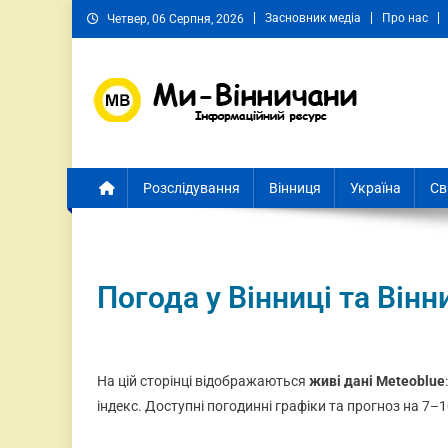
Засновник медіа
Про нас
Четвер, 06 Серпня, 2026
Ми Вінничани
Незалежний інформаційний портал Вінничини
Розслідування
Вінниця
Україна
Св
Погода у Вінниці та Вінн
На цій сторінці відображаються
живі дані Meteoblue
індекс. Доступні погодинні графіки та прогноз на 7–1