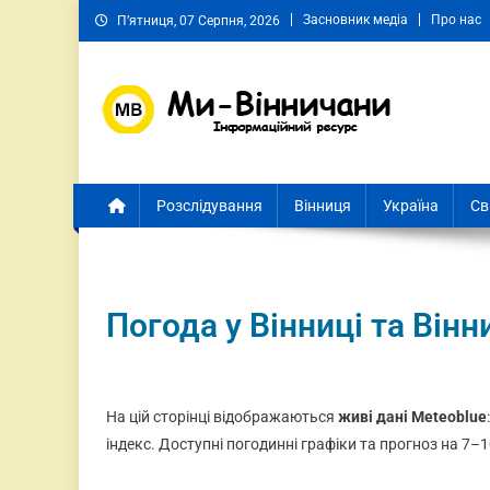
Засновник медіа
Про нас
П’ятниця, 07 Серпня, 2026
Ми Вінничани
Незалежний інформаційний портал Вінничини
Розслідування
Вінниця
Україна
Св
Погода у Вінниці та Вінн
На цій сторінці відображаються
живі дані Meteoblue
індекс. Доступні погодинні графіки та прогноз на 7–1