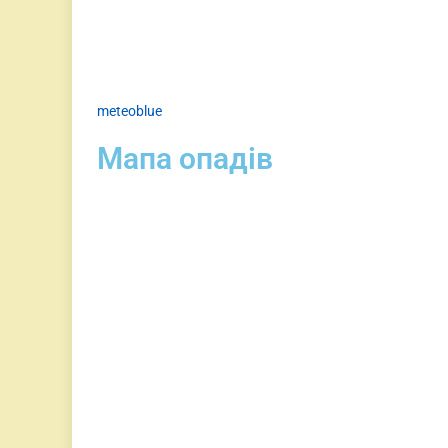
meteoblue
Мапа опадів