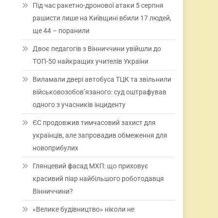
Під час ракетно-дронової атаки 5 серпня
рашисти лише на Київщині вбили 17 людей,
ще 44 – поранили
Двоє педагогів з Вінниччини увійшли до
ТОП-50 найкращих учителів України
Виламали двері автобуса ТЦК та звільнили
військовозобов’язаного: суд оштрафував
одного з учасників інциденту
ЄС продовжив тимчасовий захист для
українців, але запровадив обмеження для
новоприбулих
Глянцевий фасад МХП: що приховує
красивий піар найбільшого роботодавця
Вінниччини?
«Велике будівництво» ніколи не