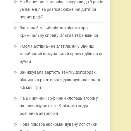
На Вінниччині чоловіка засудили до 9 років
ув’язнення за розповсюдження дитячої
порнографії
Застава 6 мільйонів: що відомо про
кримінальну справу Ольги Стефанішиної
«Моя Ластівка» не злетіла: як у Вінниці
мільйонний комунальний проєкт дійшов до
ручки
Занижувала вартість землі у договорах:
вінницька рієлторка відшкодувала понад
4,6 млн грн
На Вінниччині 15-річний хлопець згорів у
палаючому авто, а 19-річного водія
розчавив автопоїзд
Нова підозра екскомандувачу логістики