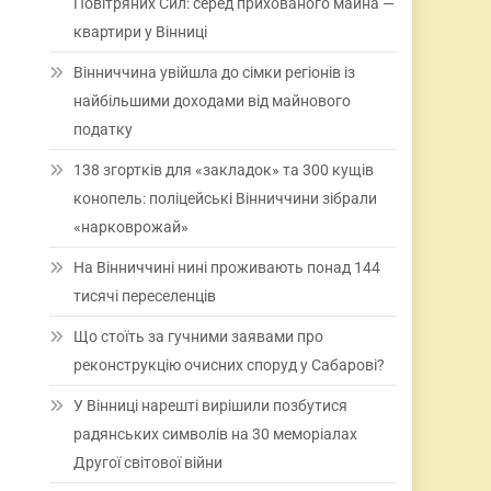
Повітряних Сил: серед прихованого майна —
квартири у Вінниці
Вінниччина увійшла до сімки регіонів із
найбільшими доходами від майнового
податку
138 згортків для «закладок» та 300 кущів
конопель: поліцейські Вінниччини зібрали
«нарковрожай»
На Вінниччині нині проживають понад 144
тисячі переселенців
Що стоїть за гучними заявами про
реконструкцію очисних споруд у Сабарові?
У Вінниці нарешті вирішили позбутися
радянських символів на 30 меморіалах
Другої світової війни