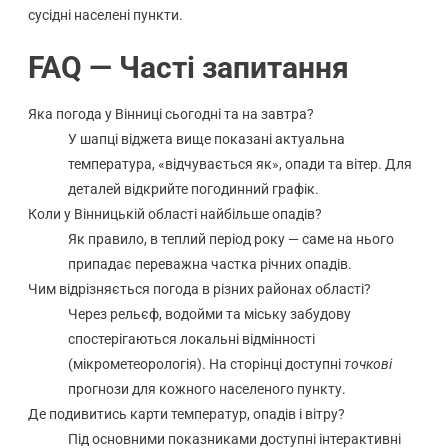
сусідні населені пункти.
FAQ — Часті запитання
Яка погода у Вінниці сьогодні та на завтра?
У шапці віджета вище показані актуальна
температура, «відчувається як», опади та вітер. Для
деталей відкрийте погодинний графік.
Коли у Вінницькій області найбільше опадів?
Як правило, в теплий період року — саме на нього
припадає переважна частка річних опадів.
Чим відрізняється погода в різних районах області?
Через рельєф, водойми та міську забудову
спостерігаються локальні відмінності
(мікрометеорологія). На сторінці доступні
точкові
прогнози для кожного населеного пункту.
Де подивитись карти температур, опадів і вітру?
Під основними показниками доступні інтерактивні