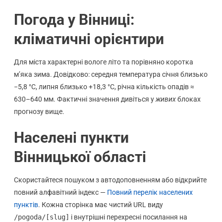
Погода у Вінниці:
кліматичні орієнтири
Для міста характерні вологе літо та порівняно коротка
м’яка зима. Довідково: середня температура січня близько
−5,8 °C, липня близько +18,3 °C, річна кількість опадів ≈
630–640 мм. Фактичні значення дивіться у
живих
блоках
прогнозу вище.
Населені пункти
Вінницької області
Скористайтеся пошуком з автодоповненням або відкрийте
повний алфавітний індекс —
Повний перелік населених
пунктів
. Кожна сторінка має чистий URL виду
/pogoda/[slug]
і внутрішні перехресні посилання на