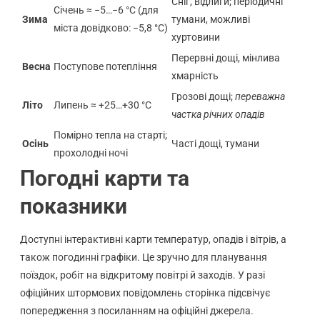
Сніг, відлиги; періодичні
Січень ≈ −5…−6 °C (для
Зима
тумани, можливі
міста довідково: −5,8 °C)
хуртовини
Перервні дощі, мінлива
Весна
Поступове потепління
хмарність
Грозові дощі;
переважна
Літо
Липень ≈ +25…+30 °C
частка річних опадів
Помірно тепла на старті;
Осінь
Часті дощі, тумани
прохолодні ночі
Погодні карти та
показники
Доступні інтерактивні карти температур, опадів і вітрів, а
також погодинні графіки. Це зручно для планування
поїздок, робіт на відкритому повітрі й заходів. У разі
офіційних штормових повідомлень сторінка підсвічує
попередження з посиланням на офіційні джерела.