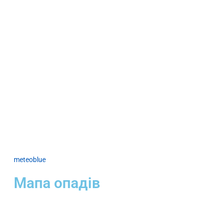
meteoblue
Мапа опадів