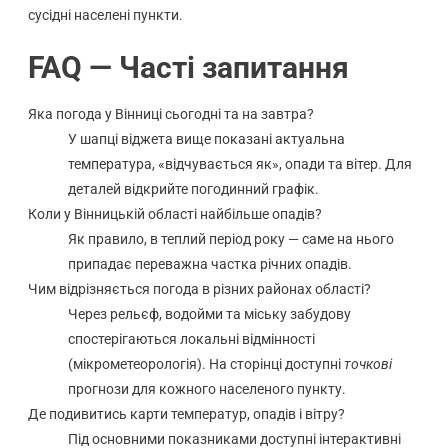
сусідні населені пункти.
FAQ — Часті запитання
Яка погода у Вінниці сьогодні та на завтра?
У шапці віджета вище показані актуальна
температура, «відчувається як», опади та вітер. Для
деталей відкрийте погодинний графік.
Коли у Вінницькій області найбільше опадів?
Як правило, в теплий період року — саме на нього
припадає переважна частка річних опадів.
Чим відрізняється погода в різних районах області?
Через рельєф, водойми та міську забудову
спостерігаються локальні відмінності
(мікрометеорологія). На сторінці доступні
точкові
прогнози для кожного населеного пункту.
Де подивитись карти температур, опадів і вітру?
Під основними показниками доступні інтерактивні