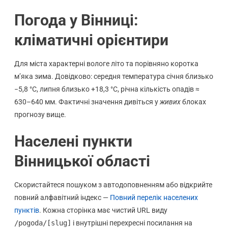
Погода у Вінниці:
кліматичні орієнтири
Для міста характерні вологе літо та порівняно коротка
м’яка зима. Довідково: середня температура січня близько
−5,8 °C, липня близько +18,3 °C, річна кількість опадів ≈
630–640 мм. Фактичні значення дивіться у
живих
блоках
прогнозу вище.
Населені пункти
Вінницької області
Скористайтеся пошуком з автодоповненням або відкрийте
повний алфавітний індекс —
Повний перелік населених
пунктів
. Кожна сторінка має чистий URL виду
/pogoda/[slug]
і внутрішні перехресні посилання на