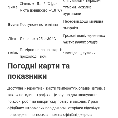
Сніг, відлиги; періодичні
Січень ≈ −5…−6 °C (для
Зима
тумани, можливі
міста довідково: −5,8 °C)
хуртовини
Перервні дощі, мінлива
Весна
Поступове потепління
хмарність
Грозові дощі;
переважна
Літо
Липень ≈ +25…+30 °C
частка річних опадів
Помірно тепла на старті;
Осінь
Часті дощі, тумани
прохолодні ночі
Погодні карти та
показники
Доступні інтерактивні карти температур, опадів і вітрів, а
також погодинні графіки. Це зручно для планування
поїздок, робіт на відкритому повітрі й заходів. У разі
офіційних штормових повідомлень сторінка підсвічує
попередження з посиланням на офіційні джерела.