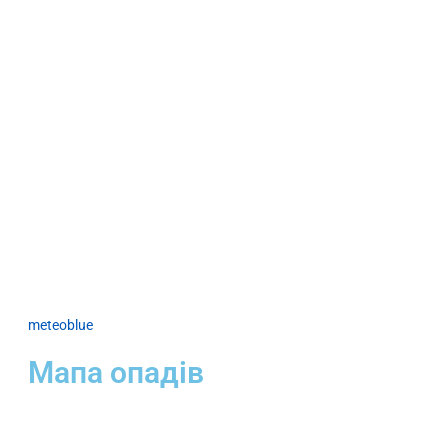
meteoblue
Мапа опадів