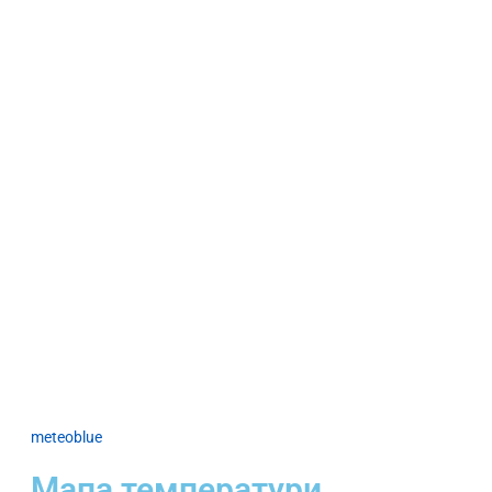
meteoblue
Мапа температури