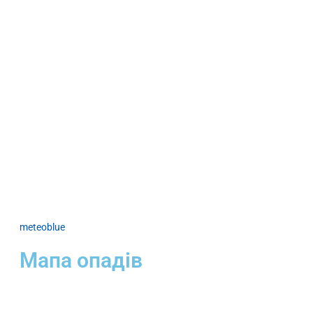
meteoblue
Мапа опадів