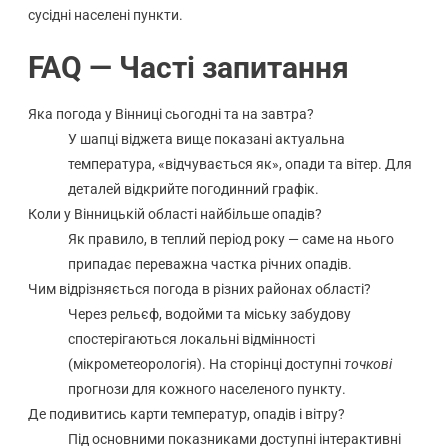
сусідні населені пункти.
FAQ — Часті запитання
Яка погода у Вінниці сьогодні та на завтра?
У шапці віджета вище показані актуальна
температура, «відчувається як», опади та вітер. Для
деталей відкрийте погодинний графік.
Коли у Вінницькій області найбільше опадів?
Як правило, в теплий період року — саме на нього
припадає переважна частка річних опадів.
Чим відрізняється погода в різних районах області?
Через рельєф, водойми та міську забудову
спостерігаються локальні відмінності
(мікрометеорологія). На сторінці доступні
точкові
прогнози для кожного населеного пункту.
Де подивитись карти температур, опадів і вітру?
Під основними показниками доступні інтерактивні