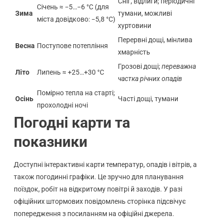
Сніг, відлиги; періодичні
Січень ≈ −5…−6 °C (для
Зима
тумани, можливі
міста довідково: −5,8 °C)
хуртовини
Перервні дощі, мінлива
Весна
Поступове потепління
хмарність
Грозові дощі;
переважна
Літо
Липень ≈ +25…+30 °C
частка річних опадів
Помірно тепла на старті;
Осінь
Часті дощі, тумани
прохолодні ночі
Погодні карти та
показники
Доступні інтерактивні карти температур, опадів і вітрів, а
також погодинні графіки. Це зручно для планування
поїздок, робіт на відкритому повітрі й заходів. У разі
офіційних штормових повідомлень сторінка підсвічує
попередження з посиланням на офіційні джерела.