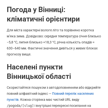
Погода у Вінниці:
кліматичні орієнтири
Для міста характерні вологе літо та порівняно коротка
м’яка зима. Довідково: середня температура січня близько
−5,8 °C, липня близько +18,3 °C, річна кількість опадів ≈
630–640 мм. Фактичні значення дивіться у
живих
блоках
прогнозу вище.
Населені пункти
Вінницької області
Скористайтеся пошуком з автодоповненням або відкрийте
повний алфавітний індекс —
Повний перелік населених
пунктів
. Кожна сторінка має чистий URL виду
/pogoda/[slug]
і внутрішні перехресні посилання на