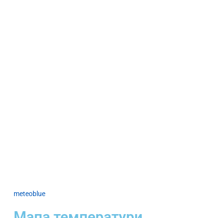
meteoblue
Мапа температури