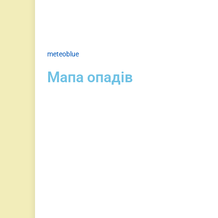
meteoblue
Мапа опадів