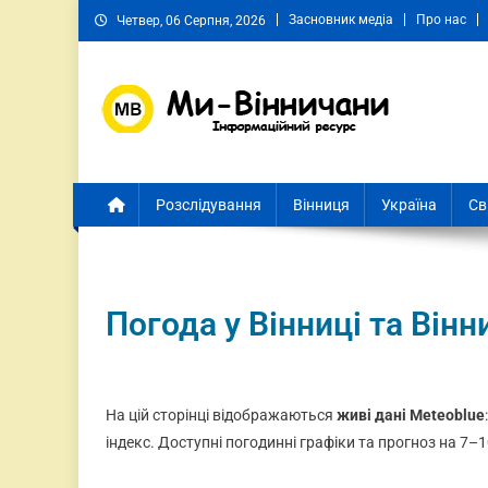
Засновник медіа
Про нас
Четвер, 06 Серпня, 2026
Ми Вінничани
Незалежний інформаційний портал Вінничини
Розслідування
Вінниця
Україна
Св
Погода у Вінниці та Вінн
На цій сторінці відображаються
живі дані Meteoblue
індекс. Доступні погодинні графіки та прогноз на 7–1