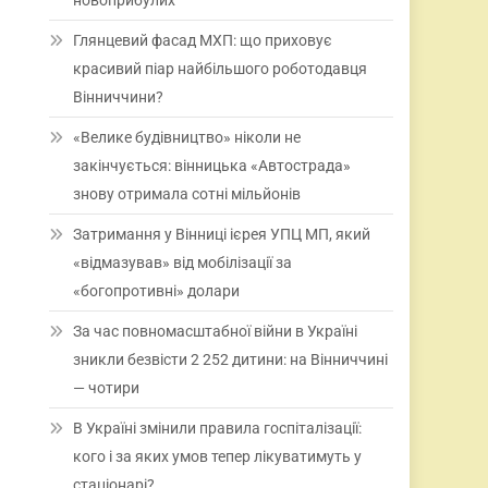
новоприбулих
Глянцевий фасад МХП: що приховує
красивий піар найбільшого роботодавця
Вінниччини?
«Велике будівництво» ніколи не
закінчується: вінницька «Автострада»
знову отримала сотні мільйонів
Затримання у Вінниці ієрея УПЦ МП, який
«відмазував» від мобілізації за
«богопротивні» долари
За час повномасштабної війни в Україні
зникли безвісти 2 252 дитини: на Вінниччині
— чотири
В Україні змінили правила госпіталізації:
кого і за яких умов тепер лікуватимуть у
стаціонарі?