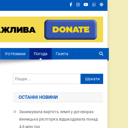
Усі Новини
Погода
Газета
ОСТАННІ НОВИНИ
Занижувала вартість землі у договорах:
вінницька рієлторка відшкодувала понад
4,6 млн грн