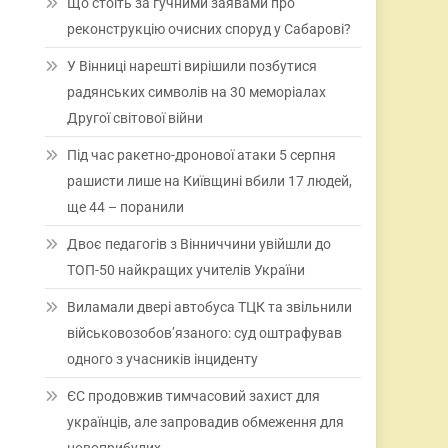
Що стоїть за гучними заявами про
реконструкцію очисних споруд у Сабарові?
У Вінниці нарешті вирішили позбутися
радянських символів на 30 меморіалах
Другої світової війни
Під час ракетно-дронової атаки 5 серпня
рашисти лише на Київщині вбили 17 людей,
ще 44 – поранили
Двоє педагогів з Вінниччини увійшли до
ТОП-50 найкращих учителів України
Виламали двері автобуса ТЦК та звільнили
військовозобов’язаного: суд оштрафував
одного з учасників інциденту
ЄС продовжив тимчасовий захист для
українців, але запровадив обмеження для