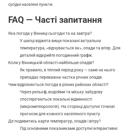
сусідні населені пункти.
FAQ — Часті запитання
Яка погода у Вінниці сьогодні та на завтра?
У шапці віджета вище показані актуальна
температура, «відчувається як», опади та вітер. Для
деталей відкрийте погодинний графік.
Коли у Вінницькій області найбільше опадів?
Як правило, в теплий період року — саме на нього
припадає переважна частка річних опадів.
Чим відрізняється погода в різних районах області?
Через рельєф, водойми та міську забудову
спостерігаються локальні відмінності
(мікрометеорологія). На сторінці доступні
точкові
прогнози для кожного населеного пункту.
Де подивитись карти температур, опадів і вітру?
Під основними показниками доступні інтерактивні