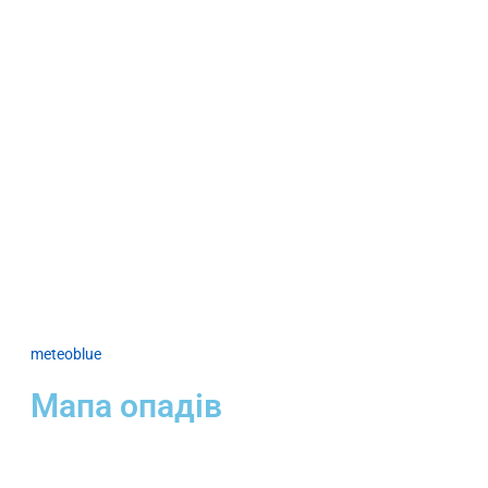
meteoblue
Мапа опадів