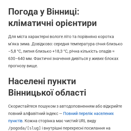
Погода у Вінниці:
кліматичні орієнтири
Для міста характерні вологе літо та порівняно коротка
м’яка зима. Довідково: середня температура січня близько
−5,8 °C, липня близько +18,3 °C, річна кількість опадів ≈
630–640 мм. Фактичні значення дивіться у
живих
блоках
прогнозу вище.
Населені пункти
Вінницької області
Скористайтеся пошуком з автодоповненням або відкрийте
повний алфавітний індекс —
Повний перелік населених
пунктів
. Кожна сторінка має чистий URL виду
/pogoda/[slug]
і внутрішні перехресні посилання на