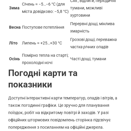
Сніг, відлиги; періодичні
Січень ≈ −5…−6 °C (для
Зима
тумани, можливі
міста довідково: −5,8 °C)
хуртовини
Перервні дощі, мінлива
Весна
Поступове потепління
хмарність
Грозові дощі;
переважна
Літо
Липень ≈ +25…+30 °C
частка річних опадів
Помірно тепла на старті;
Осінь
Часті дощі, тумани
прохолодні ночі
Погодні карти та
показники
Доступні інтерактивні карти температур, опадів і вітрів, а
також погодинні графіки. Це зручно для планування
поїздок, робіт на відкритому повітрі й заходів. У разі
офіційних штормових повідомлень сторінка підсвічує
попередження з посиланням на офіційні джерела.