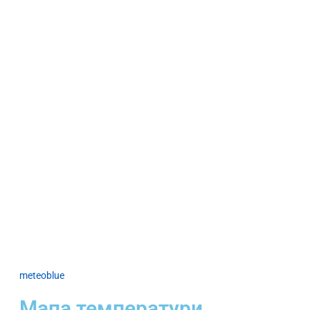
meteoblue
Мапа температури