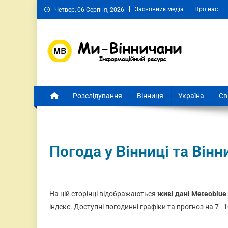
Засновник медіа
Про нас
Четвер, 06 Серпня, 2026
Ми Вінничани
Незалежний інформаційний портал Вінничини
Розслідування
Вінниця
Україна
Св
Погода у Вінниці та Вінн
На цій сторінці відображаються
живі дані Meteoblue
індекс. Доступні погодинні графіки та прогноз на 7–1