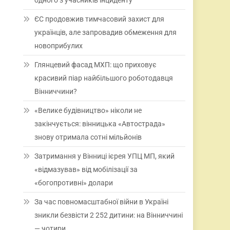
одного з учасників інциденту
ЄС продовжив тимчасовий захист для
українців, але запровадив обмеження для
новоприбулих
Глянцевий фасад МХП: що приховує
красивий піар найбільшого роботодавця
Вінниччини?
«Велике будівництво» ніколи не
закінчується: вінницька «Автострада»
знову отримала сотні мільйонів
Затримання у Вінниці ієрея УПЦ МП, який
«відмазував» від мобілізації за
«богопротивні» долари
За час повномасштабної війни в Україні
зникли безвісти 2 252 дитини: на Вінниччині
— чотири