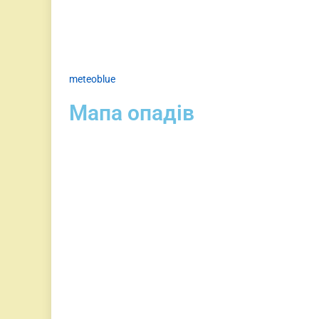
meteoblue
Мапа опадів