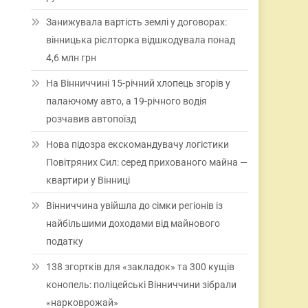
Занижувала вартість землі у договорах:
вінницька рієлторка відшкодувала понад
4,6 млн грн
На Вінниччині 15-річний хлопець згорів у
палаючому авто, а 19-річного водія
розчавив автопоїзд
Нова підозра екскомандувачу логістики
Повітряних Сил: серед прихованого майна —
квартири у Вінниці
Вінниччина увійшла до сімки регіонів із
найбільшими доходами від майнового
податку
138 згортків для «закладок» та 300 кущів
конопель: поліцейські Вінниччини зібрали
«нарковрожай»