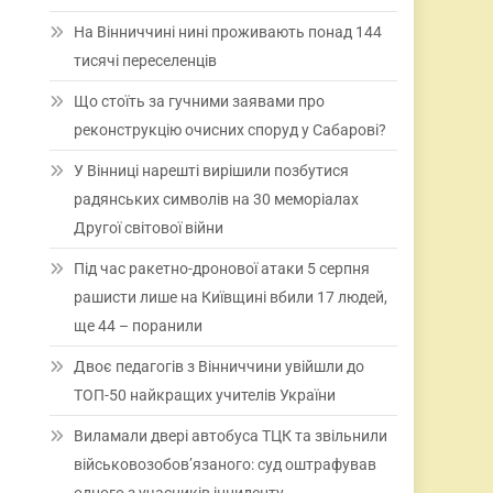
На Вінниччині нині проживають понад 144
тисячі переселенців
Що стоїть за гучними заявами про
реконструкцію очисних споруд у Сабарові?
У Вінниці нарешті вирішили позбутися
радянських символів на 30 меморіалах
Другої світової війни
Під час ракетно-дронової атаки 5 серпня
рашисти лише на Київщині вбили 17 людей,
ще 44 – поранили
Двоє педагогів з Вінниччини увійшли до
ТОП-50 найкращих учителів України
Виламали двері автобуса ТЦК та звільнили
військовозобов’язаного: суд оштрафував