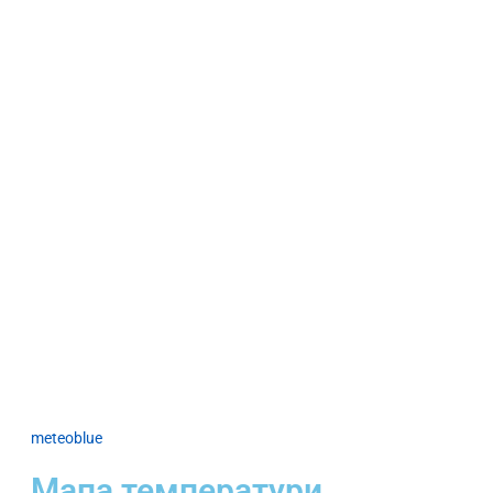
meteoblue
Мапа температури