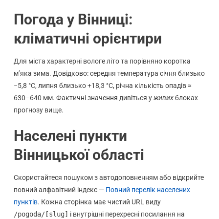
Погода у Вінниці:
кліматичні орієнтири
Для міста характерні вологе літо та порівняно коротка
м’яка зима. Довідково: середня температура січня близько
−5,8 °C, липня близько +18,3 °C, річна кількість опадів ≈
630–640 мм. Фактичні значення дивіться у
живих
блоках
прогнозу вище.
Населені пункти
Вінницької області
Скористайтеся пошуком з автодоповненням або відкрийте
повний алфавітний індекс —
Повний перелік населених
пунктів
. Кожна сторінка має чистий URL виду
/pogoda/[slug]
і внутрішні перехресні посилання на