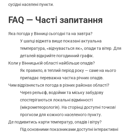
сусідні населені пункти.
FAQ — Часті запитання
Яка погода у Вінниці сьогодні та на завтра?
У шапці віджета вище показані актуальна
температура, «відчувається як», опади та вітер. Для
деталей відкрийте погодинний графік.
Коли у Вінницькій області найбільше опадів?
Як правило, в теплий період року — саме на нього
припадає переважна частка річних опадів.
Чим відрізняється погода в різних районах області?
Через рельєф, водойми та міську забудову
спостерігаються локальні відмінності
(мікрометеорологія). На сторінці доступні
точкові
прогнози для кожного населеного пункту.
Де подивитись карти температур, опадів і вітру?
Під основними показниками доступні інтерактивні