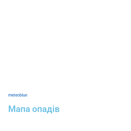
meteoblue
Мапа опадів