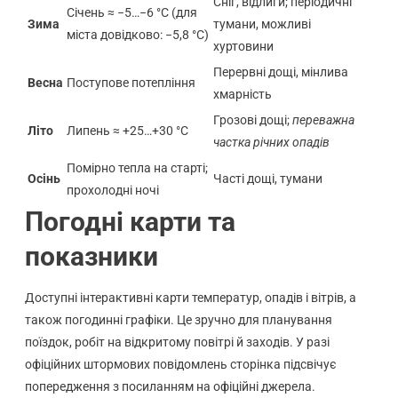
Сніг, відлиги; періодичні
Січень ≈ −5…−6 °C (для
Зима
тумани, можливі
міста довідково: −5,8 °C)
хуртовини
Перервні дощі, мінлива
Весна
Поступове потепління
хмарність
Грозові дощі;
переважна
Літо
Липень ≈ +25…+30 °C
частка річних опадів
Помірно тепла на старті;
Осінь
Часті дощі, тумани
прохолодні ночі
Погодні карти та
показники
Доступні інтерактивні карти температур, опадів і вітрів, а
також погодинні графіки. Це зручно для планування
поїздок, робіт на відкритому повітрі й заходів. У разі
офіційних штормових повідомлень сторінка підсвічує
попередження з посиланням на офіційні джерела.