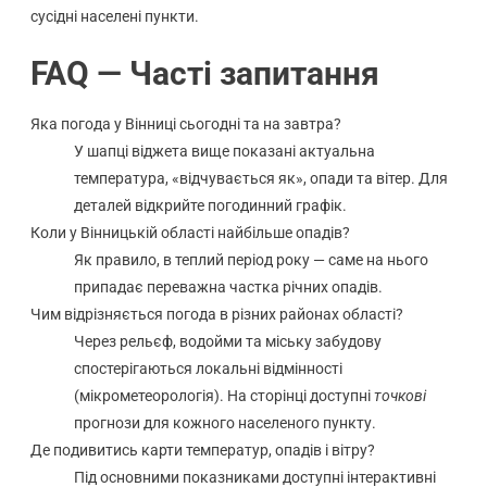
сусідні населені пункти.
FAQ — Часті запитання
Яка погода у Вінниці сьогодні та на завтра?
У шапці віджета вище показані актуальна
температура, «відчувається як», опади та вітер. Для
деталей відкрийте погодинний графік.
Коли у Вінницькій області найбільше опадів?
Як правило, в теплий період року — саме на нього
припадає переважна частка річних опадів.
Чим відрізняється погода в різних районах області?
Через рельєф, водойми та міську забудову
спостерігаються локальні відмінності
(мікрометеорологія). На сторінці доступні
точкові
прогнози для кожного населеного пункту.
Де подивитись карти температур, опадів і вітру?
Під основними показниками доступні інтерактивні