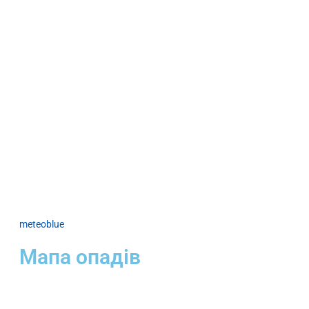
meteoblue
Мапа опадів