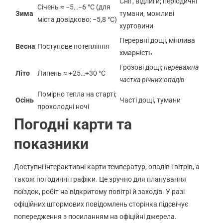
Сніг, відлиги; періодичні
Січень ≈ −5…−6 °C (для
Зима
тумани, можливі
міста довідково: −5,8 °C)
хуртовини
Перервні дощі, мінлива
Весна
Поступове потепління
хмарність
Грозові дощі;
переважна
Літо
Липень ≈ +25…+30 °C
частка річних опадів
Помірно тепла на старті;
Осінь
Часті дощі, тумани
прохолодні ночі
Погодні карти та
показники
Доступні інтерактивні карти температур, опадів і вітрів, а
також погодинні графіки. Це зручно для планування
поїздок, робіт на відкритому повітрі й заходів. У разі
офіційних штормових повідомлень сторінка підсвічує
попередження з посиланням на офіційні джерела.