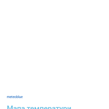
meteoblue
Мапа температури