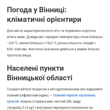
Погода у Вінниці:
кліматичні орієнтири
Для міста характерні вологе літо та порівняно коротка
м’яка зима. Довідково: середня температура січня близько
−5,8 °C, липня близько +18,3 °C, річна кількість опадів ≈
630–640 мм. Фактичні значення дивіться у
живих
блоках
прогнозу вище.
Населені пункти
Вінницької області
Скористайтеся пошуком з автодоповненням або відкрийте
повний алфавітний індекс —
Повний перелік населених
пунктів
. Кожна сторінка має чистий URL виду
/pogoda/[slug]
і внутрішні перехресні посилання на