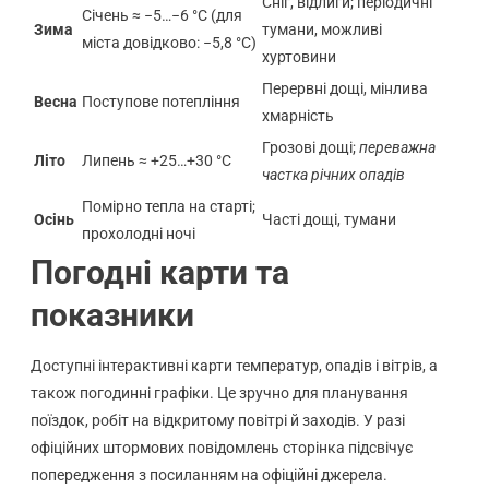
Сніг, відлиги; періодичні
Січень ≈ −5…−6 °C (для
Зима
тумани, можливі
міста довідково: −5,8 °C)
хуртовини
Перервні дощі, мінлива
Весна
Поступове потепління
хмарність
Грозові дощі;
переважна
Літо
Липень ≈ +25…+30 °C
частка річних опадів
Помірно тепла на старті;
Осінь
Часті дощі, тумани
прохолодні ночі
Погодні карти та
показники
Доступні інтерактивні карти температур, опадів і вітрів, а
також погодинні графіки. Це зручно для планування
поїздок, робіт на відкритому повітрі й заходів. У разі
офіційних штормових повідомлень сторінка підсвічує
попередження з посиланням на офіційні джерела.