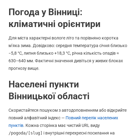
Погода у Вінниці:
кліматичні орієнтири
Для міста характерні вологе літо та порівняно коротка
м’яка зима. Довідково: середня температура січня близько
−5,8 °C, липня близько +18,3 °C, річна кількість опадів ≈
630–640 мм. Фактичні значення дивіться у
живих
блоках
прогнозу вище.
Населені пункти
Вінницької області
Скористайтеся пошуком з автодоповненням або відкрийте
повний алфавітний індекс —
Повний перелік населених
пунктів
. Кожна сторінка має чистий URL виду
/pogoda/[slug]
і внутрішні перехресні посилання на