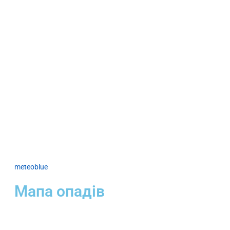
meteoblue
Мапа опадів