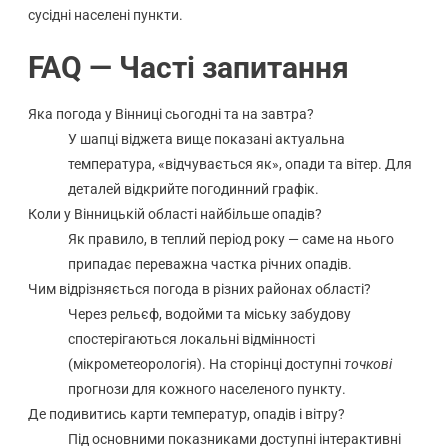
сусідні населені пункти.
FAQ — Часті запитання
Яка погода у Вінниці сьогодні та на завтра?
У шапці віджета вище показані актуальна
температура, «відчувається як», опади та вітер. Для
деталей відкрийте погодинний графік.
Коли у Вінницькій області найбільше опадів?
Як правило, в теплий період року — саме на нього
припадає переважна частка річних опадів.
Чим відрізняється погода в різних районах області?
Через рельєф, водойми та міську забудову
спостерігаються локальні відмінності
(мікрометеорологія). На сторінці доступні
точкові
прогнози для кожного населеного пункту.
Де подивитись карти температур, опадів і вітру?
Під основними показниками доступні інтерактивні