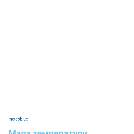
meteoblue
Мапа температури