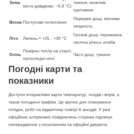
Зима
тумани, можливі
міста довідково: −5,8 °C)
хуртовини
Перервні дощі, мінлива
Весна
Поступове потепління
хмарність
Грозові дощі;
переважна
Літо
Липень ≈ +25…+30 °C
частка річних опадів
Помірно тепла на старті;
Осінь
Часті дощі, тумани
прохолодні ночі
Погодні карти та
показники
Доступні інтерактивні карти температур, опадів і вітрів, а
також погодинні графіки. Це зручно для планування
поїздок, робіт на відкритому повітрі й заходів. У разі
офіційних штормових повідомлень сторінка підсвічує
попередження з посиланням на офіційні джерела.