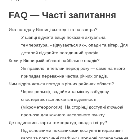
FAQ — Часті запитання
Яка погода у Вінниці сьогодні та на завтра?
У шапці віджета вище показані актуальна
температура, «відчувається як», опади та вітер. Для
деталей відкрийте погодинний графік.
Коли у Вінницькій області найбільше опадів?
Як правило, в теплий період року — саме на нього
припадає переважна частка річних опадів.
Чим відрізняється погода в різних районах області?
Через рельєф, водойми та міську забудову
спостерігаються локальні відмінності
(мікрометеорологія). На сторінці доступні
точкові
прогнози для кожного населеного пункту.
Де подивитись карти температур, опадів і вітру?
Під основними показниками доступні інтерактивні
карти та погодинні графіки; штормові попередження