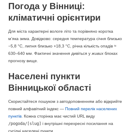
Погода у Вінниці:
кліматичні орієнтири
Для міста характерні вологе літо та порівняно коротка
м’яка зима. Довідково: середня температура січня близько
−5,8 °C, липня близько +18,3 °C, річна кількість опадів ≈
630–640 мм. Фактичні значення дивіться у
живих
блоках
прогнозу вище.
Населені пункти
Вінницької області
Скористайтеся пошуком з автодоповненням або відкрийте
повний алфавітний індекс —
Повний перелік населених
пунктів
. Кожна сторінка має чистий URL виду
/pogoda/[slug]
і внутрішні перехресні посилання на
сусідні населені пункти.