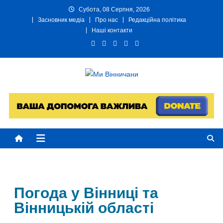
Субота, 08 Серпня, 2026
Засновник медіа
Про нас
Редакційна політика
Наші контакти
Ми Вінничани
Незалежний інформаційний портал Вінничини
Погода у Вінниці та
Вінницькій області