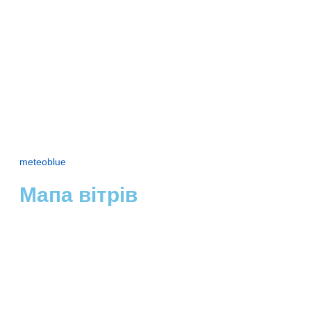
meteoblue
Мапа вітрів