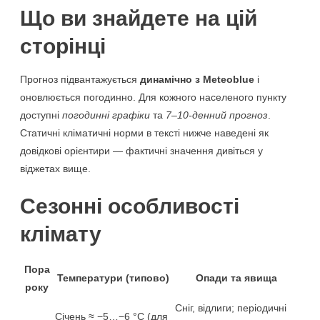
Що ви знайдете на цій
сторінці
Прогноз підвантажується
динамічно з Meteoblue
і
оновлюється погодинно. Для кожного населеного пункту
доступні
погодинні графіки
та
7–10-денний прогноз
.
Статичні кліматичні норми в тексті нижче наведені як
довідкові орієнтири — фактичні значення дивіться у
віджетах вище.
Сезонні особливості
клімату
Пора
Температури (типово)
Опади та явища
року
Сніг, відлиги; періодичні
Січень ≈ −5…−6 °C (для