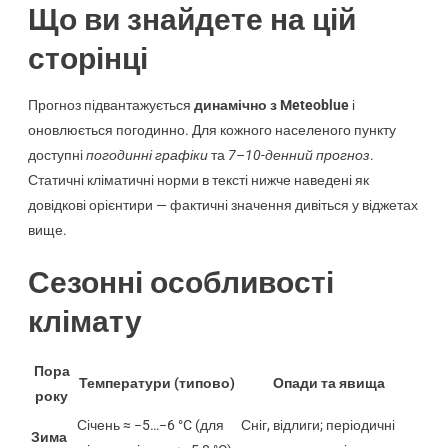
Що ви знайдете на цій
сторінці
Прогноз підвантажується
динамічно з Meteoblue
і
оновлюється погодинно. Для кожного населеного пункту
доступні
погодинні графіки
та
7–10-денний прогноз
.
Статичні кліматичні норми в тексті нижче наведені як
довідкові орієнтири — фактичні значення дивіться у віджетах
вище.
Сезонні особливості
клімату
Пора
Температури (типово)
Опади та явища
року
Січень ≈ −5…−6 °C (для
Сніг, відлиги; періодичні
Зима