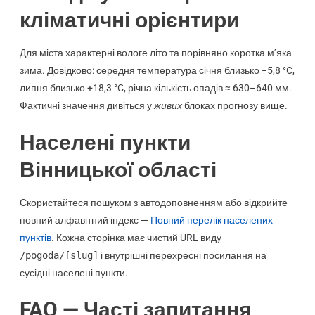
кліматичні орієнтири
Для міста характерні вологе літо та порівняно коротка м’яка
зима. Довідково: середня температура січня близько −5,8 °C,
липня близько +18,3 °C, річна кількість опадів ≈ 630–640 мм.
Фактичні значення дивіться у
живих
блоках прогнозу вище.
Населені пункти
Вінницької області
Скористайтеся пошуком з автодоповненням або відкрийте
повний алфавітний індекс —
Повний перелік населених
пунктів
. Кожна сторінка має чистий URL виду
/pogoda/[slug]
і внутрішні перехресні посилання на
сусідні населені пункти.
FAQ — Часті запитання