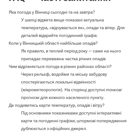
Яка погода у Вінниці сьогодні та на завтра?
У шапці віджета вище показані актуальна
температура, «відчувається як», опади та вітер. Для
деталей відкрийте погодинний графік.
Коли у Вінницькій області найбільше опадів?
Як правило, в теплий період року — саме на нього
припадає переважна частка річних опадів.
Чим відрізняється погода в різних районах області?
Через рельєф, водойми та міську забудову
спостерігаються локальні відмінності
(мікрометеорологія). На сторінці доступні
точкові
прогнози для кожного населеного пункту.
Де подивитись карти температур, опадів і вітру?
Під основними показниками доступні інтерактивні
карти та погодинні графіки; штормові попередження
дублюються з офіційних джерел.