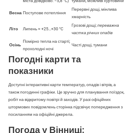
міста довідково: −5,8 °C)
тумани, можливі хуртовини
Перервні дощі, мінлива
Весна
Поступове потепління
хмарність
Грозові дощі;
переважна
Літо
Липень ≈ +25…+30 °C
частка річних опадів
Помірно тепла на старті;
Осінь
Часті дощі, тумани
прохолодні ночі
Погодні карти та
показники
Доступні інтерактивні карти температур, опадів і вітрів, а
також погодинні графіки. Це зручно для планування поїздок,
робіт на відкритому повітрі й заходів. У разі офіційних
штормових повідомлень сторінка підсвічує попередження з
посиланням на офіційні джерела.
Погода у Вінниці: