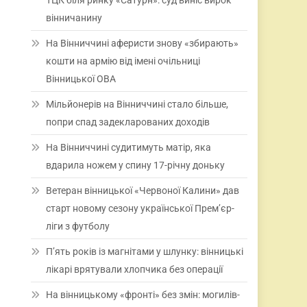
ТЦК біля ринку «Сатурн»: суд виніс вирок
вінничанину
На Вінниччині аферисти знову «збирають»
кошти на армію від імені очільниці
Вінницької ОВА
Мільйонерів на Вінниччині стало більше,
попри спад задекларованих доходів
На Вінниччині судитимуть матір, яка
вдарила ножем у спину 17-річну доньку
Ветеран вінницької «Червоної Калини» дав
старт новому сезону української Прем’єр-
ліги з футболу
П’ять років із магнітами у шлунку: вінницькі
лікарі врятували хлопчика без операції
На вінницькому «фронті» без змін: могилів-