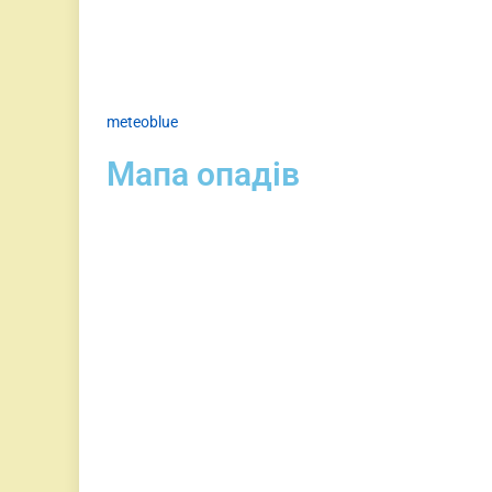
meteoblue
Мапа опадів