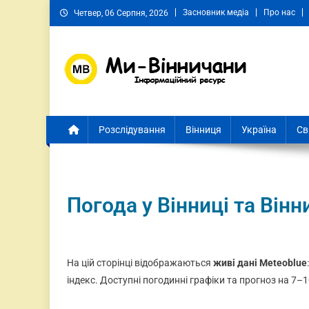
Засновник медіа
Про нас
Четвер, 06 Серпня, 2026
Ми Вінничани
Незалежний інформаційний портал Вінничини
Розслідування
Вінниця
Україна
Св
Погода у Вінниці та Вінн
На цій сторінці відображаються
живі дані Meteoblue
індекс. Доступні погодинні графіки та прогноз на 7–1