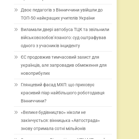
Двоє педагогів з Вінниччини увійшли до
ТОП-50 найкращих учителів України
Виламали двері автобуса ТЦК та звільнили
військовозобов’язаного: суд оштрафував
одного з учасників інциденту
ЄС продовжив тимчасовий захист для
українців, але запровадив обмеження для
новоприбулих
Глянцевий фасад МХП: що приховує
красивий піар найбільшого роботодавця
Вінниччини?
«Велике будівництво» ніколи не
закінчується: вінницька «Автострада»
знову отримала сотні мільйонів