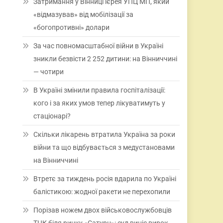
Затримання у Вінниці ієрея УПЦ МП, який
«відмазував» від мобілізації за
«богопротивні» долари
За час повномасштабної війни в Україні
зникли безвісти 2 252 дитини: на Вінниччині
— чотири
В Україні змінили правила госпіталізації:
кого і за яких умов тепер лікуватимуть у
стаціонарі?
Скільки лікарень втратила Україна за роки
війни та що відбувається з медустановами
на Вінниччині
Втретє за тиждень росія вдарила по Україні
балістикою: жодної ракети не перехопили
Порізав ножем двох військовослужбовців