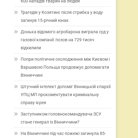
600 нападів тварин на людей
Трагедія у Козятині: після стрибка у воду
загинув 15-річний юнак
Донька відомого агробарона виграла суд у
газової компанії: позов на 729 тисяч
відхилили
Попри політичне охолодження між Києвом і
Варшавою Польща продовжує допомагати
Вінниччині
Штучний інтелект допоміг Вінницькій єпархії
УПЦ МП прокоментувати кримінальну
справу ієрея
Заступником головнокомандувача ЗСУ
стане генерал із Вінниччини?
На Вінниччині під час пожежі загинула 85-