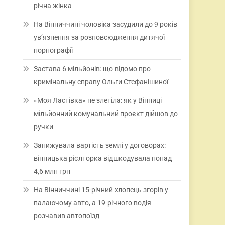
річна жінка
На Вінниччині чоловіка засудили до 9 років
ув’язнення за розповсюдження дитячої
порнографії
Застава 6 мільйонів: що відомо про
кримінальну справу Ольги Стефанішиної
«Моя Ластівка» не злетіла: як у Вінниці
мільйонний комунальний проєкт дійшов до
ручки
Занижувала вартість землі у договорах:
вінницька рієлторка відшкодувала понад
4,6 млн грн
На Вінниччині 15-річний хлопець згорів у
палаючому авто, а 19-річного водія
розчавив автопоїзд