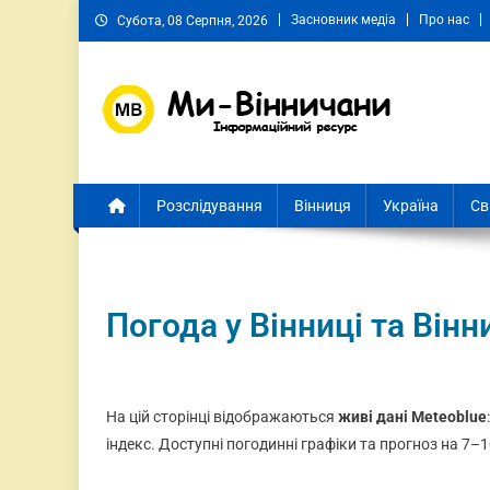
Засновник медіа
Про нас
Субота, 08 Серпня, 2026
Ми Вінничани
Незалежний інформаційний портал Вінничини
Розслідування
Вінниця
Україна
Св
Погода у Вінниці та Вінн
На цій сторінці відображаються
живі дані Meteoblue
індекс. Доступні погодинні графіки та прогноз на 7–1