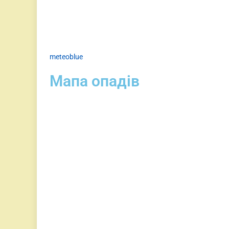
meteoblue
Мапа опадів