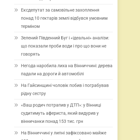
Ексдепутат за самовільне захоплення
понад 10 гектарів землі відбувся умовним
терміном
Зелений Південний Буг і «ідеальні» аналізи:
що показали проби води і про що вони не
говорять
Негода наробила лиха на Вінниччині: дерева
падали на дороги й автомобілі
На Гайсинщині чоловік побив і пограбував
рідну сестру
«Ваш родич потрапив у ДТП»: у Вінниці
судитимуть афериста, який видурив у
вінничанки понад 153 тис. грн
На Вінниччині у липні зафіксовано майже