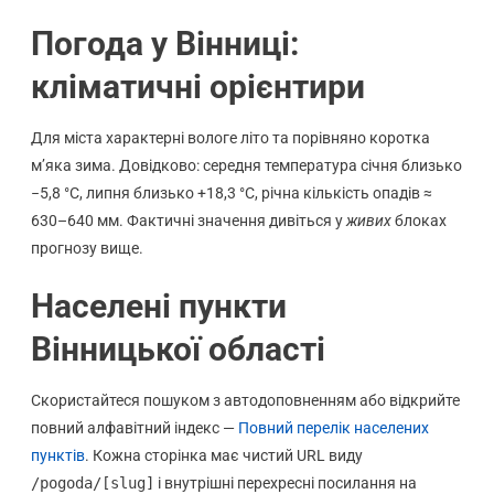
Погода у Вінниці:
кліматичні орієнтири
Для міста характерні вологе літо та порівняно коротка
м’яка зима. Довідково: середня температура січня близько
−5,8 °C, липня близько +18,3 °C, річна кількість опадів ≈
630–640 мм. Фактичні значення дивіться у
живих
блоках
прогнозу вище.
Населені пункти
Вінницької області
Скористайтеся пошуком з автодоповненням або відкрийте
повний алфавітний індекс —
Повний перелік населених
пунктів
. Кожна сторінка має чистий URL виду
/pogoda/[slug]
і внутрішні перехресні посилання на