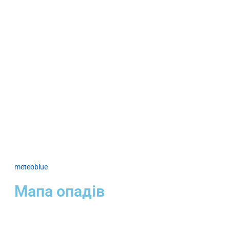
meteoblue
Мапа опадів