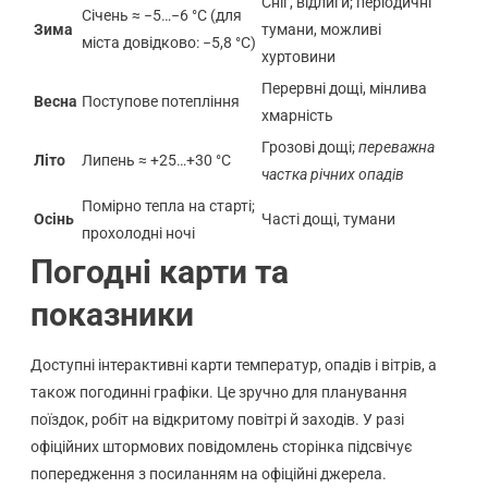
Сніг, відлиги; періодичні
Січень ≈ −5…−6 °C (для
Зима
тумани, можливі
міста довідково: −5,8 °C)
хуртовини
Перервні дощі, мінлива
Весна
Поступове потепління
хмарність
Грозові дощі;
переважна
Літо
Липень ≈ +25…+30 °C
частка річних опадів
Помірно тепла на старті;
Осінь
Часті дощі, тумани
прохолодні ночі
Погодні карти та
показники
Доступні інтерактивні карти температур, опадів і вітрів, а
також погодинні графіки. Це зручно для планування
поїздок, робіт на відкритому повітрі й заходів. У разі
офіційних штормових повідомлень сторінка підсвічує
попередження з посиланням на офіційні джерела.