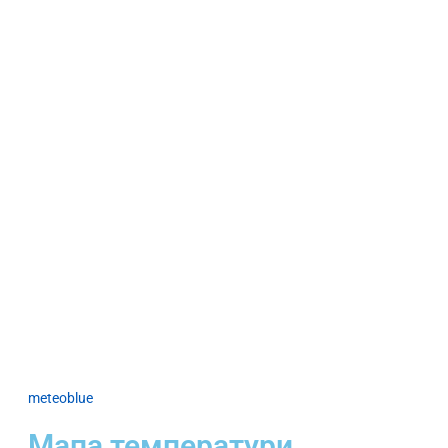
meteoblue
Мапа температури