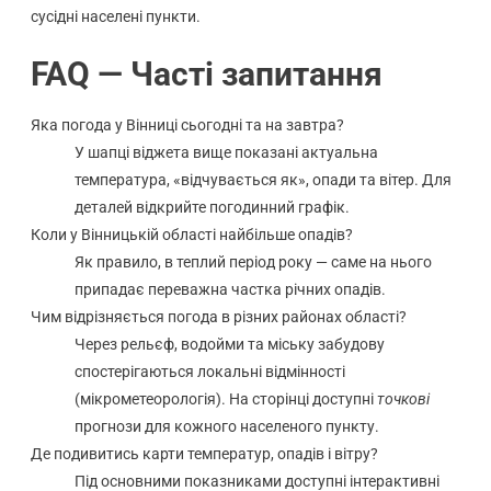
сусідні населені пункти.
FAQ — Часті запитання
Яка погода у Вінниці сьогодні та на завтра?
У шапці віджета вище показані актуальна
температура, «відчувається як», опади та вітер. Для
деталей відкрийте погодинний графік.
Коли у Вінницькій області найбільше опадів?
Як правило, в теплий період року — саме на нього
припадає переважна частка річних опадів.
Чим відрізняється погода в різних районах області?
Через рельєф, водойми та міську забудову
спостерігаються локальні відмінності
(мікрометеорологія). На сторінці доступні
точкові
прогнози для кожного населеного пункту.
Де подивитись карти температур, опадів і вітру?
Під основними показниками доступні інтерактивні