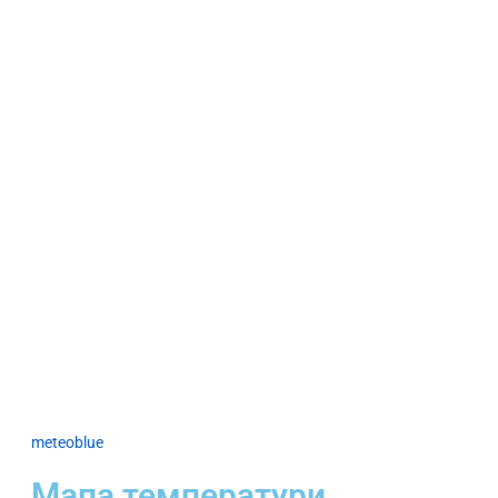
meteoblue
Мапа температури