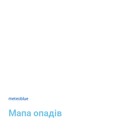
meteoblue
Мапа опадів