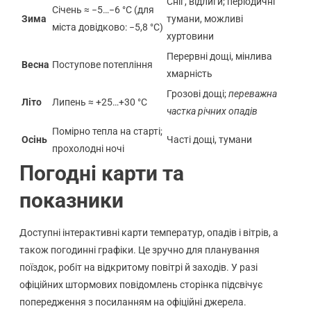
Сніг, відлиги; періодичні
Січень ≈ −5…−6 °C (для
Зима
тумани, можливі
міста довідково: −5,8 °C)
хуртовини
Перервні дощі, мінлива
Весна
Поступове потепління
хмарність
Грозові дощі;
переважна
Літо
Липень ≈ +25…+30 °C
частка річних опадів
Помірно тепла на старті;
Осінь
Часті дощі, тумани
прохолодні ночі
Погодні карти та
показники
Доступні інтерактивні карти температур, опадів і вітрів, а
також погодинні графіки. Це зручно для планування
поїздок, робіт на відкритому повітрі й заходів. У разі
офіційних штормових повідомлень сторінка підсвічує
попередження з посиланням на офіційні джерела.