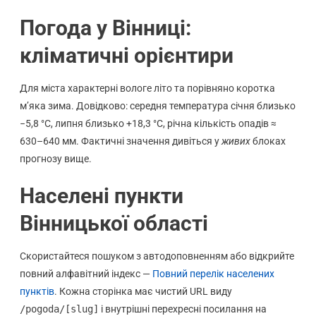
Погода у Вінниці:
кліматичні орієнтири
Для міста характерні вологе літо та порівняно коротка
м’яка зима. Довідково: середня температура січня близько
−5,8 °C, липня близько +18,3 °C, річна кількість опадів ≈
630–640 мм. Фактичні значення дивіться у
живих
блоках
прогнозу вище.
Населені пункти
Вінницької області
Скористайтеся пошуком з автодоповненням або відкрийте
повний алфавітний індекс —
Повний перелік населених
пунктів
. Кожна сторінка має чистий URL виду
/pogoda/[slug]
і внутрішні перехресні посилання на