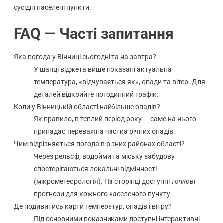
сусідні населені пункти.
FAQ — Часті запитання
Яка погода у Вінниці сьогодні та на завтра?
У шапці віджета вище показані актуальна
температура, «відчувається як», опади та вітер. Для
деталей відкрийте погодинний графік.
Коли у Вінницькій області найбільше опадів?
Як правило, в теплий період року — саме на нього
припадає переважна частка річних опадів.
Чим відрізняється погода в різних районах області?
Через рельєф, водойми та міську забудову
спостерігаються локальні відмінності
(мікрометеорологія). На сторінці доступні
точкові
прогнози для кожного населеного пункту.
Де подивитись карти температур, опадів і вітру?
Під основними показниками доступні інтерактивні