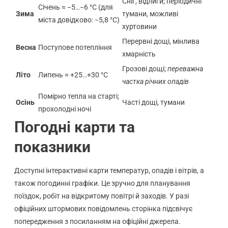
Сніг, відлиги; періодичні
Січень ≈ −5…−6 °C (для
Зима
тумани, можливі
міста довідково: −5,8 °C)
хуртовини
Перервні дощі, мінлива
Весна
Поступове потепління
хмарність
Грозові дощі;
переважна
Літо
Липень ≈ +25…+30 °C
частка річних опадів
Помірно тепла на старті;
Осінь
Часті дощі, тумани
прохолодні ночі
Погодні карти та
показники
Доступні інтерактивні карти температур, опадів і вітрів, а
також погодинні графіки. Це зручно для планування
поїздок, робіт на відкритому повітрі й заходів. У разі
офіційних штормових повідомлень сторінка підсвічує
попередження з посиланням на офіційні джерела.