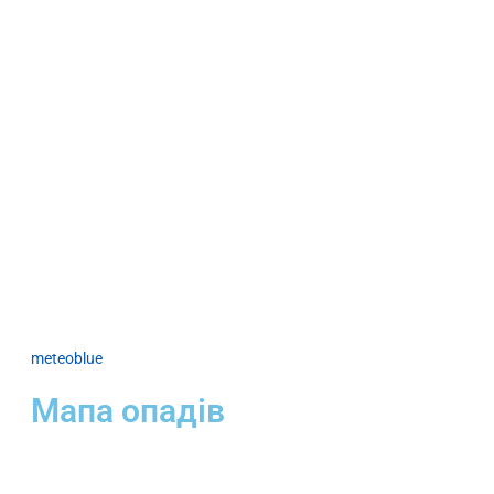
meteoblue
Мапа опадів