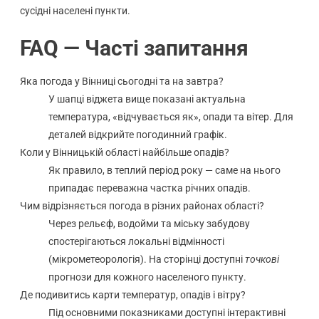
сусідні населені пункти.
FAQ — Часті запитання
Яка погода у Вінниці сьогодні та на завтра?
У шапці віджета вище показані актуальна
температура, «відчувається як», опади та вітер. Для
деталей відкрийте погодинний графік.
Коли у Вінницькій області найбільше опадів?
Як правило, в теплий період року — саме на нього
припадає переважна частка річних опадів.
Чим відрізняється погода в різних районах області?
Через рельєф, водойми та міську забудову
спостерігаються локальні відмінності
(мікрометеорологія). На сторінці доступні
точкові
прогнози для кожного населеного пункту.
Де подивитись карти температур, опадів і вітру?
Під основними показниками доступні інтерактивні