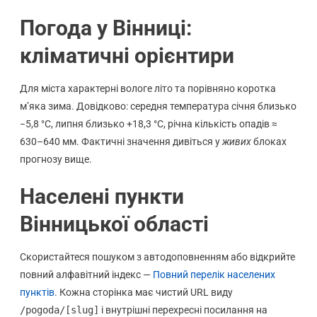
Погода у Вінниці:
кліматичні орієнтири
Для міста характерні вологе літо та порівняно коротка
м’яка зима. Довідково: середня температура січня близько
−5,8 °C, липня близько +18,3 °C, річна кількість опадів ≈
630–640 мм. Фактичні значення дивіться у
живих
блоках
прогнозу вище.
Населені пункти
Вінницької області
Скористайтеся пошуком з автодоповненням або відкрийте
повний алфавітний індекс —
Повний перелік населених
пунктів
. Кожна сторінка має чистий URL виду
/pogoda/[slug]
і внутрішні перехресні посилання на