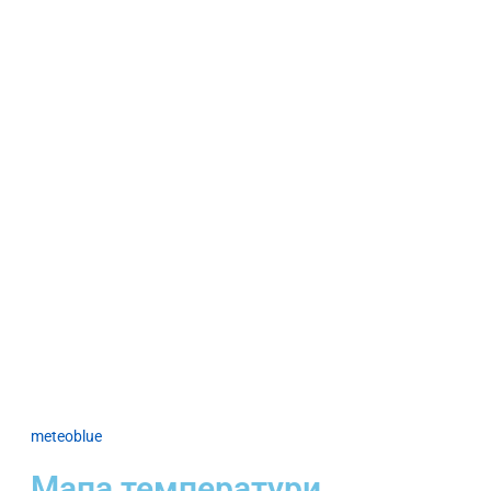
meteoblue
Мапа температури