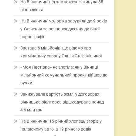
На Вінниччині під час пожежі загинула 85-
річна жінка
На Вінниччині чоловіка засудили до 9 років
ув’язнення за розповсюдження дитячої
порнографії
Застава 6 мільйонів: що відомо про
кримінальну справу Ольги Стефанішиної
«Моя Ластівка» не злетіла: як у Вінниці
мільйонний комунальний проєкт дійшов до
ручки
Занижувала вартість землі у договорах:
вінницька рієлторка відшкодувала понад
4,6 млн грн
На Вінниччині 15-річний хлопець згорів у
палаючому авто, а 19-річного водія