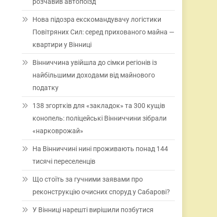
розчавив автопоїзд
Нова підозра екскомандувачу логістики
Повітряних Сил: серед прихованого майна —
квартири у Вінниці
Вінниччина увійшла до сімки регіонів із
найбільшими доходами від майнового
податку
138 згортків для «закладок» та 300 кущів
конопель: поліцейські Вінниччини зібрали
«нарковрожай»
На Вінниччині нині проживають понад 144
тисячі переселенців
Що стоїть за гучними заявами про
реконструкцію очисних споруд у Сабарові?
У Вінниці нарешті вирішили позбутися