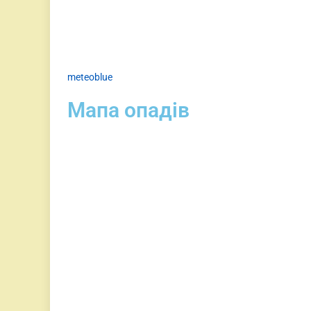
meteoblue
Мапа опадів