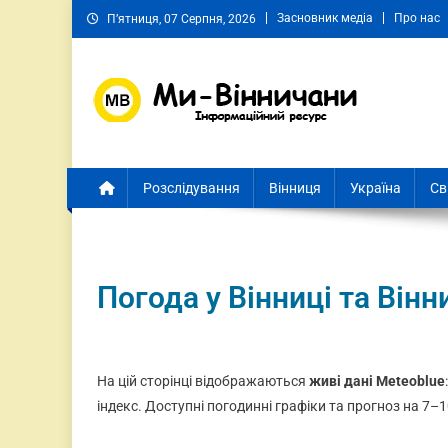
Засновник медіа
Про нас
П’ятниця, 07 Серпня, 2026
Ми Вінничани
Незалежний інформаційний портал Вінничини
Розслідування
Вінниця
Україна
Св
Погода у Вінниці та Вінн
На цій сторінці відображаються
живі дані Meteoblue
індекс. Доступні погодинні графіки та прогноз на 7–1