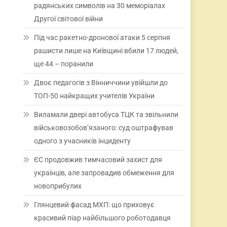
радянських символів на 30 меморіалах
Другої світової війни
Під час ракетно-дронової атаки 5 серпня
рашисти лише на Київщині вбили 17 людей,
ще 44 – поранили
Двоє педагогів з Вінниччини увійшли до
ТОП-50 найкращих учителів України
Виламали двері автобуса ТЦК та звільнили
військовозобов’язаного: суд оштрафував
одного з учасників інциденту
ЄС продовжив тимчасовий захист для
українців, але запровадив обмеження для
новоприбулих
Глянцевий фасад МХП: що приховує
красивий піар найбільшого роботодавця