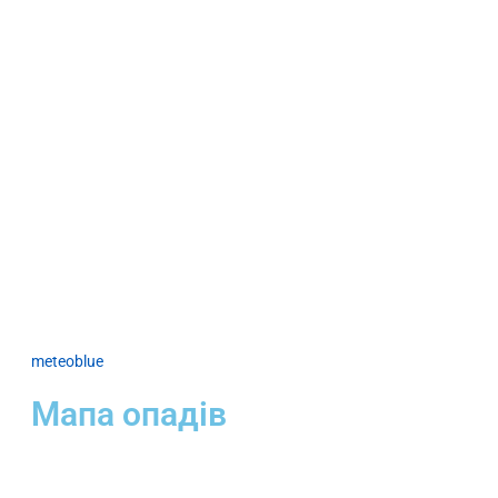
meteoblue
Мапа опадів