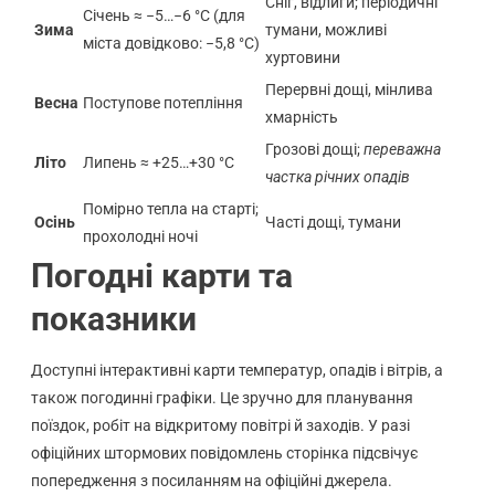
Сніг, відлиги; періодичні
Січень ≈ −5…−6 °C (для
Зима
тумани, можливі
міста довідково: −5,8 °C)
хуртовини
Перервні дощі, мінлива
Весна
Поступове потепління
хмарність
Грозові дощі;
переважна
Літо
Липень ≈ +25…+30 °C
частка річних опадів
Помірно тепла на старті;
Осінь
Часті дощі, тумани
прохолодні ночі
Погодні карти та
показники
Доступні інтерактивні карти температур, опадів і вітрів, а
також погодинні графіки. Це зручно для планування
поїздок, робіт на відкритому повітрі й заходів. У разі
офіційних штормових повідомлень сторінка підсвічує
попередження з посиланням на офіційні джерела.