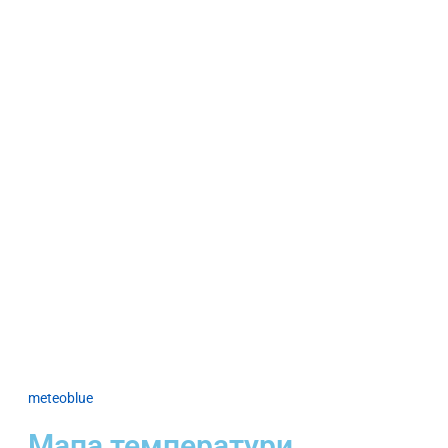
meteoblue
Мапа температури