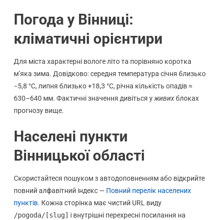
Погода у Вінниці:
кліматичні орієнтири
Для міста характерні вологе літо та порівняно коротка
м’яка зима. Довідково: середня температура січня близько
−5,8 °C, липня близько +18,3 °C, річна кількість опадів ≈
630–640 мм. Фактичні значення дивіться у
живих
блоках
прогнозу вище.
Населені пункти
Вінницької області
Скористайтеся пошуком з автодоповненням або відкрийте
повний алфавітний індекс —
Повний перелік населених
пунктів
. Кожна сторінка має чистий URL виду
/pogoda/[slug]
і внутрішні перехресні посилання на