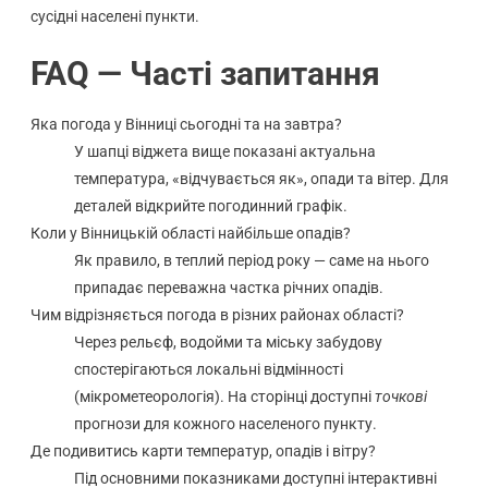
сусідні населені пункти.
FAQ — Часті запитання
Яка погода у Вінниці сьогодні та на завтра?
У шапці віджета вище показані актуальна
температура, «відчувається як», опади та вітер. Для
деталей відкрийте погодинний графік.
Коли у Вінницькій області найбільше опадів?
Як правило, в теплий період року — саме на нього
припадає переважна частка річних опадів.
Чим відрізняється погода в різних районах області?
Через рельєф, водойми та міську забудову
спостерігаються локальні відмінності
(мікрометеорологія). На сторінці доступні
точкові
прогнози для кожного населеного пункту.
Де подивитись карти температур, опадів і вітру?
Під основними показниками доступні інтерактивні