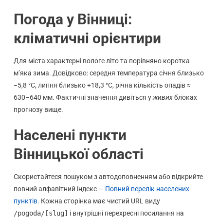
Погода у Вінниці:
кліматичні орієнтири
Для міста характерні вологе літо та порівняно коротка
м’яка зима. Довідково: середня температура січня близько
−5,8 °C, липня близько +18,3 °C, річна кількість опадів ≈
630–640 мм. Фактичні значення дивіться у
живих
блоках
прогнозу вище.
Населені пункти
Вінницької області
Скористайтеся пошуком з автодоповненням або відкрийте
повний алфавітний індекс —
Повний перелік населених
пунктів
. Кожна сторінка має чистий URL виду
/pogoda/[slug]
і внутрішні перехресні посилання на