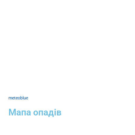
meteoblue
Мапа опадів