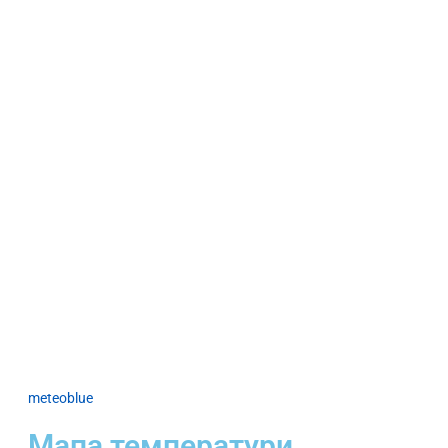
meteoblue
Мапа температури