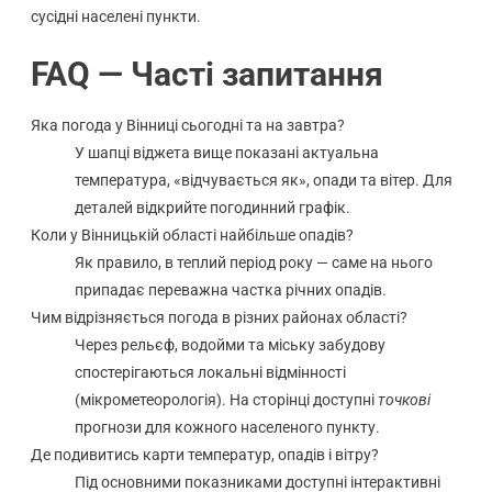
сусідні населені пункти.
FAQ — Часті запитання
Яка погода у Вінниці сьогодні та на завтра?
У шапці віджета вище показані актуальна
температура, «відчувається як», опади та вітер. Для
деталей відкрийте погодинний графік.
Коли у Вінницькій області найбільше опадів?
Як правило, в теплий період року — саме на нього
припадає переважна частка річних опадів.
Чим відрізняється погода в різних районах області?
Через рельєф, водойми та міську забудову
спостерігаються локальні відмінності
(мікрометеорологія). На сторінці доступні
точкові
прогнози для кожного населеного пункту.
Де подивитись карти температур, опадів і вітру?
Під основними показниками доступні інтерактивні