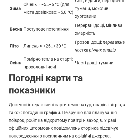
Сніг, відлиги; періодичні
Січень ≈ −5…−6 °C (для
Зима
тумани, можливі
міста довідково: −5,8 °C)
хуртовини
Перервні дощі, мінлива
Весна
Поступове потепління
хмарність
Грозові дощі;
переважна
Літо
Липень ≈ +25…+30 °C
частка річних опадів
Помірно тепла на старті;
Осінь
Часті дощі, тумани
прохолодні ночі
Погодні карти та
показники
Доступні інтерактивні карти температур, опадів і вітрів, а
також погодинні графіки. Це зручно для планування
поїздок, робіт на відкритому повітрі й заходів. У разі
офіційних штормових повідомлень сторінка підсвічує
попередження з посиланням на офіційні джерела.