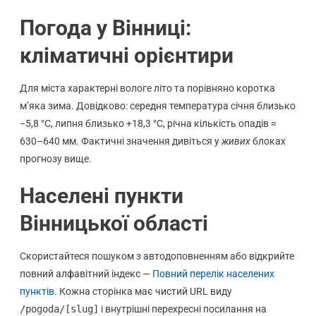
Погода у Вінниці:
кліматичні орієнтири
Для міста характерні вологе літо та порівняно коротка
м’яка зима. Довідково: середня температура січня близько
−5,8 °C, липня близько +18,3 °C, річна кількість опадів ≈
630–640 мм. Фактичні значення дивіться у
живих
блоках
прогнозу вище.
Населені пункти
Вінницької області
Скористайтеся пошуком з автодоповненням або відкрийте
повний алфавітний індекс —
Повний перелік населених
пунктів
. Кожна сторінка має чистий URL виду
/pogoda/[slug]
і внутрішні перехресні посилання на