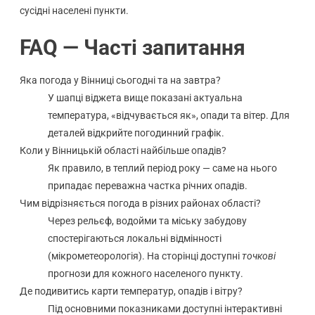
сусідні населені пункти.
FAQ — Часті запитання
Яка погода у Вінниці сьогодні та на завтра?
У шапці віджета вище показані актуальна
температура, «відчувається як», опади та вітер. Для
деталей відкрийте погодинний графік.
Коли у Вінницькій області найбільше опадів?
Як правило, в теплий період року — саме на нього
припадає переважна частка річних опадів.
Чим відрізняється погода в різних районах області?
Через рельєф, водойми та міську забудову
спостерігаються локальні відмінності
(мікрометеорологія). На сторінці доступні
точкові
прогнози для кожного населеного пункту.
Де подивитись карти температур, опадів і вітру?
Під основними показниками доступні інтерактивні