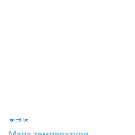
meteoblue
Мапа температури