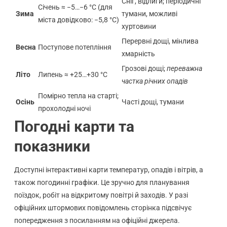
Сніг, відлиги; періодичні
Січень ≈ −5…−6 °C (для
Зима
тумани, можливі
міста довідково: −5,8 °C)
хуртовини
Перервні дощі, мінлива
Весна
Поступове потепління
хмарність
Грозові дощі;
переважна
Літо
Липень ≈ +25…+30 °C
частка річних опадів
Помірно тепла на старті;
Осінь
Часті дощі, тумани
прохолодні ночі
Погодні карти та
показники
Доступні інтерактивні карти температур, опадів і вітрів, а
також погодинні графіки. Це зручно для планування
поїздок, робіт на відкритому повітрі й заходів. У разі
офіційних штормових повідомлень сторінка підсвічує
попередження з посиланням на офіційні джерела.