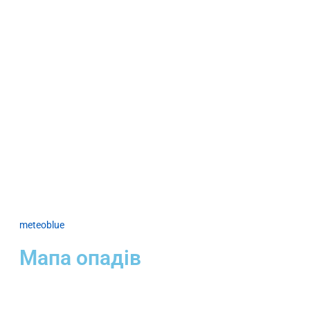
meteoblue
Мапа опадів