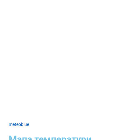
meteoblue
Мапа температури