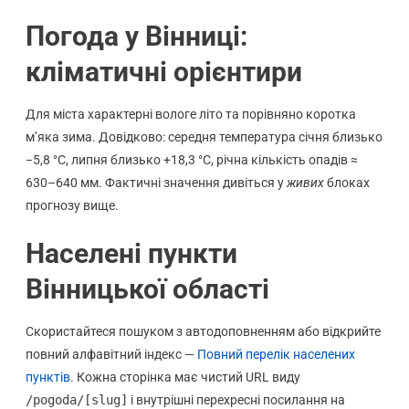
Погода у Вінниці:
кліматичні орієнтири
Для міста характерні вологе літо та порівняно коротка
м’яка зима. Довідково: середня температура січня близько
−5,8 °C, липня близько +18,3 °C, річна кількість опадів ≈
630–640 мм. Фактичні значення дивіться у
живих
блоках
прогнозу вище.
Населені пункти
Вінницької області
Скористайтеся пошуком з автодоповненням або відкрийте
повний алфавітний індекс —
Повний перелік населених
пунктів
. Кожна сторінка має чистий URL виду
/pogoda/[slug]
і внутрішні перехресні посилання на