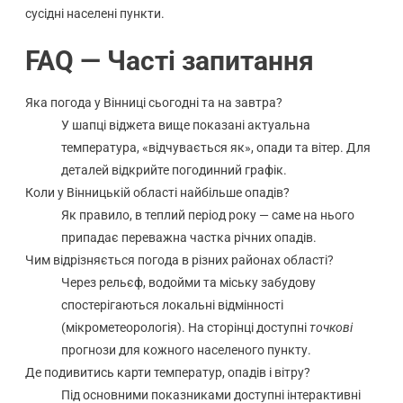
сусідні населені пункти.
FAQ — Часті запитання
Яка погода у Вінниці сьогодні та на завтра?
У шапці віджета вище показані актуальна
температура, «відчувається як», опади та вітер. Для
деталей відкрийте погодинний графік.
Коли у Вінницькій області найбільше опадів?
Як правило, в теплий період року — саме на нього
припадає переважна частка річних опадів.
Чим відрізняється погода в різних районах області?
Через рельєф, водойми та міську забудову
спостерігаються локальні відмінності
(мікрометеорологія). На сторінці доступні
точкові
прогнози для кожного населеного пункту.
Де подивитись карти температур, опадів і вітру?
Під основними показниками доступні інтерактивні