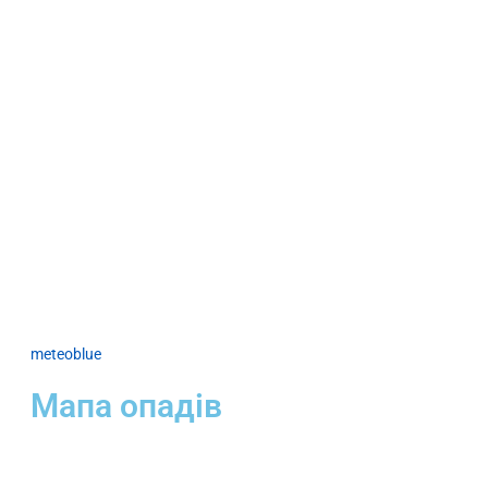
meteoblue
Мапа опадів