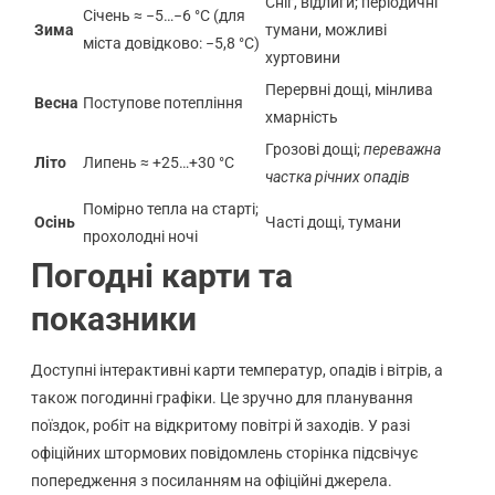
Сніг, відлиги; періодичні
Січень ≈ −5…−6 °C (для
Зима
тумани, можливі
міста довідково: −5,8 °C)
хуртовини
Перервні дощі, мінлива
Весна
Поступове потепління
хмарність
Грозові дощі;
переважна
Літо
Липень ≈ +25…+30 °C
частка річних опадів
Помірно тепла на старті;
Осінь
Часті дощі, тумани
прохолодні ночі
Погодні карти та
показники
Доступні інтерактивні карти температур, опадів і вітрів, а
також погодинні графіки. Це зручно для планування
поїздок, робіт на відкритому повітрі й заходів. У разі
офіційних штормових повідомлень сторінка підсвічує
попередження з посиланням на офіційні джерела.