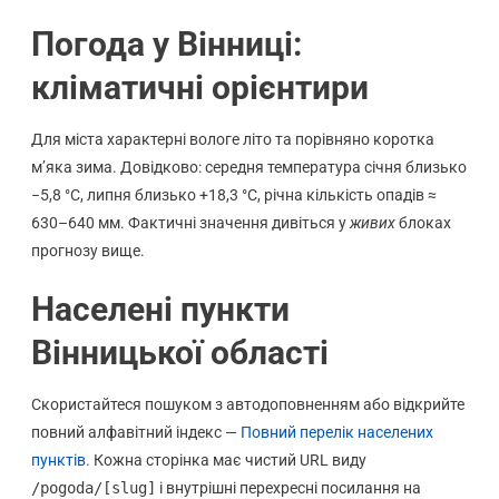
Погода у Вінниці:
кліматичні орієнтири
Для міста характерні вологе літо та порівняно коротка
м’яка зима. Довідково: середня температура січня близько
−5,8 °C, липня близько +18,3 °C, річна кількість опадів ≈
630–640 мм. Фактичні значення дивіться у
живих
блоках
прогнозу вище.
Населені пункти
Вінницької області
Скористайтеся пошуком з автодоповненням або відкрийте
повний алфавітний індекс —
Повний перелік населених
пунктів
. Кожна сторінка має чистий URL виду
/pogoda/[slug]
і внутрішні перехресні посилання на