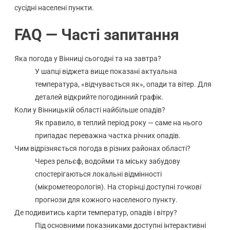
сусідні населені пункти.
FAQ — Часті запитання
Яка погода у Вінниці сьогодні та на завтра?
У шапці віджета вище показані актуальна
температура, «відчувається як», опади та вітер. Для
деталей відкрийте погодинний графік.
Коли у Вінницькій області найбільше опадів?
Як правило, в теплий період року — саме на нього
припадає переважна частка річних опадів.
Чим відрізняється погода в різних районах області?
Через рельєф, водойми та міську забудову
спостерігаються локальні відмінності
(мікрометеорологія). На сторінці доступні
точкові
прогнози для кожного населеного пункту.
Де подивитись карти температур, опадів і вітру?
Під основними показниками доступні інтерактивні