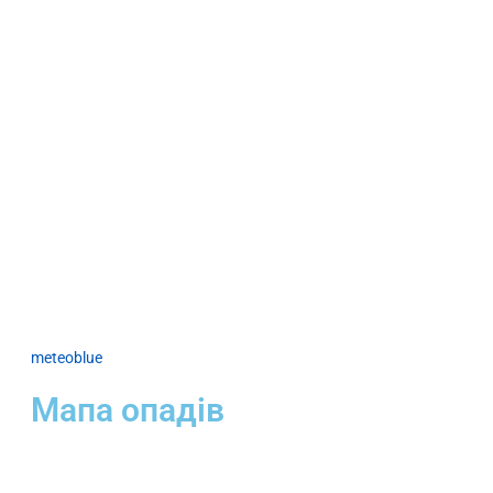
meteoblue
Мапа опадів