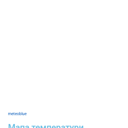
meteoblue
Мапа температури