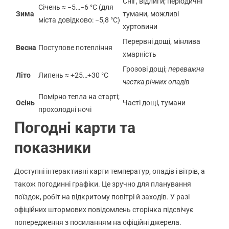
Сніг, відлиги; періодичні
Січень ≈ −5…−6 °C (для
Зима
тумани, можливі
міста довідково: −5,8 °C)
хуртовини
Перервні дощі, мінлива
Весна
Поступове потепління
хмарність
Грозові дощі;
переважна
Літо
Липень ≈ +25…+30 °C
частка річних опадів
Помірно тепла на старті;
Осінь
Часті дощі, тумани
прохолодні ночі
Погодні карти та
показники
Доступні інтерактивні карти температур, опадів і вітрів, а
також погодинні графіки. Це зручно для планування
поїздок, робіт на відкритому повітрі й заходів. У разі
офіційних штормових повідомлень сторінка підсвічує
попередження з посиланням на офіційні джерела.