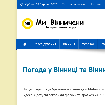
Засновник медіа
Про нас
Субота, 08 Серпня, 2026
Ми Вінничани
Незалежний інформаційний портал Вінничини
Розслідування
Вінниця
Україна
Св
Погода у Вінниці та Вінн
На цій сторінці відображаються
живі дані Meteoblue
індекс. Доступні погодинні графіки та прогноз на 7–1