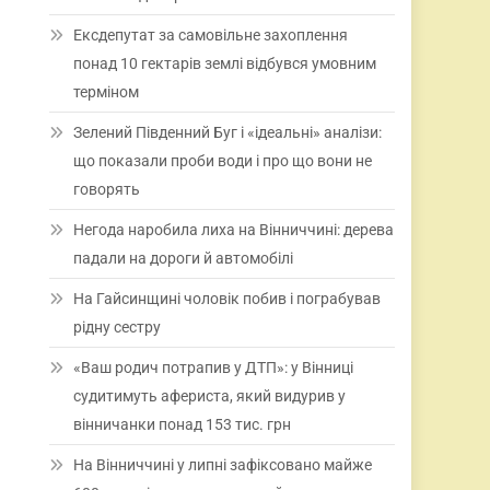
Ексдепутат за самовільне захоплення
понад 10 гектарів землі відбувся умовним
терміном
Зелений Південний Буг і «ідеальні» аналізи:
що показали проби води і про що вони не
говорять
Негода наробила лиха на Вінниччині: дерева
падали на дороги й автомобілі
На Гайсинщині чоловік побив і пограбував
рідну сестру
«Ваш родич потрапив у ДТП»: у Вінниці
судитимуть афериста, який видурив у
вінничанки понад 153 тис. грн
На Вінниччині у липні зафіксовано майже