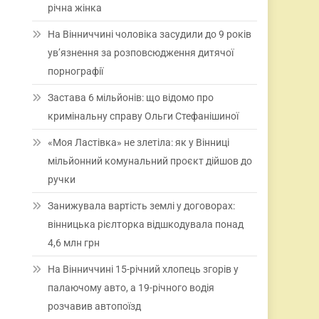
річна жінка
На Вінниччині чоловіка засудили до 9 років
ув’язнення за розповсюдження дитячої
порнографії
Застава 6 мільйонів: що відомо про
кримінальну справу Ольги Стефанішиної
«Моя Ластівка» не злетіла: як у Вінниці
мільйонний комунальний проєкт дійшов до
ручки
Занижувала вартість землі у договорах:
вінницька рієлторка відшкодувала понад
4,6 млн грн
На Вінниччині 15-річний хлопець згорів у
палаючому авто, а 19-річного водія
розчавив автопоїзд