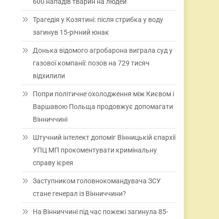
600 нападів тварин на людей
Трагедія у Козятині: після стрибка у воду
загинув 15-річний юнак
Донька відомого агробарона виграла суд у
газової компанії: позов на 729 тисяч
відхилили
Попри політичне охолодження між Києвом і
Варшавою Польща продовжує допомагати
Вінниччині
Штучний інтелект допоміг Вінницькій єпархії
УПЦ МП прокоментувати кримінальну
справу ієрея
Заступником головнокомандувача ЗСУ
стане генерал із Вінниччини?
На Вінниччині під час пожежі загинула 85-