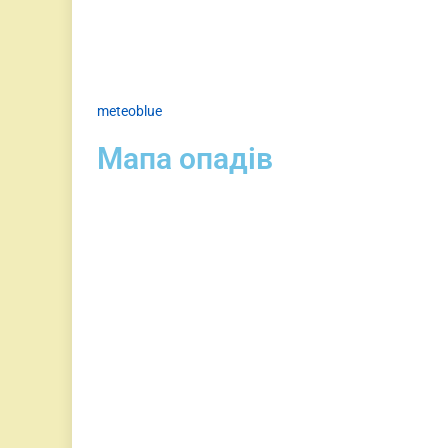
meteoblue
Мапа опадів