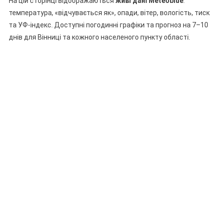
На цій сторінці відображаються
живі дані Meteoblue
:
температура, «відчувається як», опади, вітер, вологість, тиск
та УФ-індекс. Доступні погодинні графіки та прогноз на 7–10
днів для Вінниці та кожного населеного пункту області.