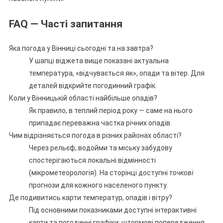
FAQ — Часті запитання
Яка погода у Вінниці сьогодні та на завтра?
У шапці віджета вище показані актуальна
температура, «відчувається як», опади та вітер. Для
деталей відкрийте погодинний графік.
Коли у Вінницькій області найбільше опадів?
Як правило, в теплий період року — саме на нього
припадає переважна частка річних опадів.
Чим відрізняється погода в різних районах області?
Через рельєф, водойми та міську забудову
спостерігаються локальні відмінності
(мікрометеорологія). На сторінці доступні
точкові
прогнози для кожного населеного пункту.
Де подивитись карти температур, опадів і вітру?
Під основними показниками доступні інтерактивні
карти та погодинні графіки; штормові попередження