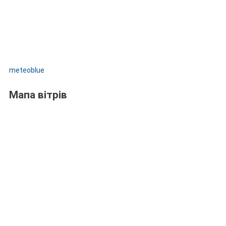
meteoblue
Мапа вітрів