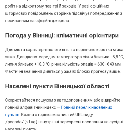
робіт на відкритому повітрі й заходів. У разі офіційних
штормових повідомлень сторінка підсвічує попередження з
посиланням на офіційні джерела.
Погода у Вінниці: кліматичні орієнтири
Для міста характерні вологе літо та порівняно коротка м’яка
зима. Довідково: середня температура січня близько −5,8 °C,
липня близько +18,3 °C, річна кількість опадів ≈ 630–640 мм.
Фактичні значення дивіться у
живих
блоках прогнозу вище.
Населені пункти Вінницької області
Скористайтеся пошуком з автодоповненням або відкрийте
повний алфавітний індекс —
Повний перелік населених
пунктів
. Кожна сторінка має чистий URL виду
/pogoda/[slug]
і внутрішні перехресні посилання на сусідні
населені пункти.