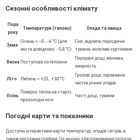
Сезонні особливості клімату
Пора
Температури (типово)
Опади та явища
року
Січень ≈ −5…−6 °C (для
Сніг, відлиги; періодичні
Зима
міста довідково: −5,8 °C)
тумани, можливі хуртовини
Перервні дощі, мінлива
Весна
Поступове потепління
хмарність
Грозові дощі;
переважна
Літо
Липень ≈ +25…+30 °C
частка річних опадів
Помірно тепла на старті;
Осінь
Часті дощі, тумани
прохолодні ночі
Погодні карти та показники
Доступні інтерактивні карти температур, опадів і вітрів, а
також погодинні графіки. Це зручно для планування поїздок,