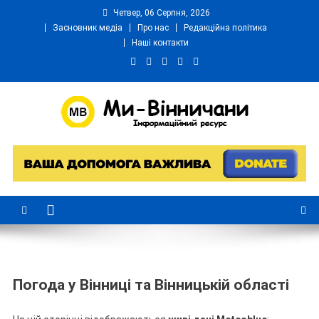
Четвер, 06 Серпня, 2026
Засновник медіа
Про нас
Редакційна політика
Наші контакти
Ми Вінничани
Незалежний інформаційний портал Вінничини
Погода у Вінниці та Вінницькій області