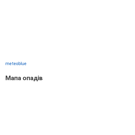
meteoblue
Мапа опадів