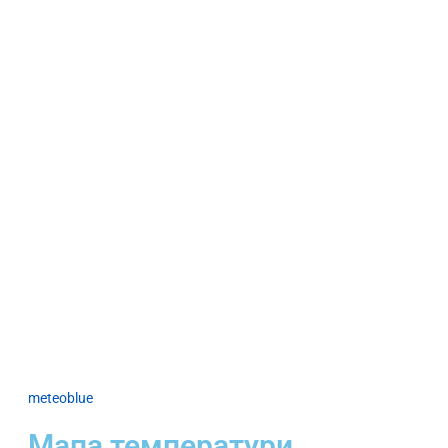
meteoblue
Мапа температури