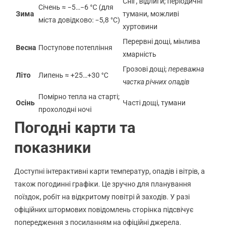
Сніг, відлиги; періодичні
Січень ≈ −5…−6 °C (для
Зима
тумани, можливі
міста довідково: −5,8 °C)
хуртовини
Перервні дощі, мінлива
Весна
Поступове потепління
хмарність
Грозові дощі;
переважна
Літо
Липень ≈ +25…+30 °C
частка річних опадів
Помірно тепла на старті;
Осінь
Часті дощі, тумани
прохолодні ночі
Погодні карти та
показники
Доступні інтерактивні карти температур, опадів і вітрів, а
також погодинні графіки. Це зручно для планування
поїздок, робіт на відкритому повітрі й заходів. У разі
офіційних штормових повідомлень сторінка підсвічує
попередження з посиланням на офіційні джерела.