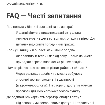
сусідні населені пункти.
FAQ — Часті запитання
Яка погода у Вінниці сьогодні та на завтра?
У шапці віджета вище показані актуальна
температура, «відчувається як», опади та вітер. Для
деталей відкрийте погодинний графік.
Коли у Вінницькій області найбільше опадів?
Як правило, в теплий період року — саме на нього
припадає переважна частка річних опадів.
Чим відрізняється погода в різних районах області?
Через рельєф, водойми та міську забудову
спостерігаються локальні відмінності
(мікрометеорологія). На сторінці доступні
точкові
прогнози для кожного населеного пункту.
Де подивитись карти температур, опадів і вітру?
Під основними показниками доступні інтерактивні