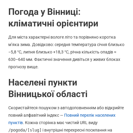
Погода у Вінниці:
кліматичні орієнтири
Для міста характерні вологе літо та порівняно коротка
м’яка зима. Довідково: середня температура січня близько
−5,8 °C, липня близько +18,3 °C, річна кількість опадів ≈
630–640 мм. Фактичні значення дивіться у
живих
блоках
прогнозу вище.
Населені пункти
Вінницької області
Скористайтеся пошуком з автодоповненням або відкрийте
повний алфавітний індекс —
Повний перелік населених
пунктів
. Кожна сторінка має чистий URL виду
/pogoda/[slug]
і внутрішні перехресні посилання на