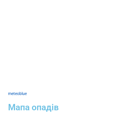
meteoblue
Мапа опадів