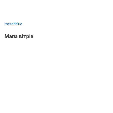
meteoblue
Мапа вітрів