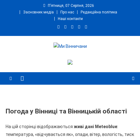
П’ятниця, 07 Серпня, 2026
Засновник медіа
Про нас
Редакційна політика
Наші контакти
Ми Вінничани
Незалежний інформаційний портал Вінничини
Погода у Вінниці та Вінницькій області
На цій сторінці відображаються
живі дані Meteoblue
:
температура, «відчувається як», опади, вітер, вологість, тиск