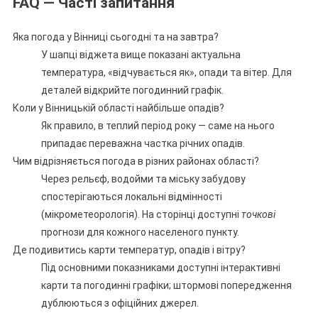
FAQ — Часті запитання
Яка погода у Вінниці сьогодні та на завтра?
У шапці віджета вище показані актуальна
температура, «відчувається як», опади та вітер. Для
деталей відкрийте погодинний графік.
Коли у Вінницькій області найбільше опадів?
Як правило, в теплий період року — саме на нього
припадає переважна частка річних опадів.
Чим відрізняється погода в різних районах області?
Через рельєф, водойми та міську забудову
спостерігаються локальні відмінності
(мікрометеорологія). На сторінці доступні
точкові
прогнози для кожного населеного пункту.
Де подивитись карти температур, опадів і вітру?
Під основними показниками доступні інтерактивні
карти та погодинні графіки; штормові попередження
дублюються з офіційних джерел.