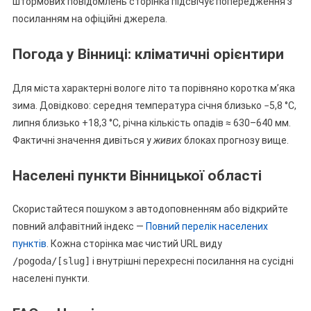
штормових повідомлень сторінка підсвічує попередження з
посиланням на офіційні джерела.
Погода у Вінниці: кліматичні орієнтири
Для міста характерні вологе літо та порівняно коротка м’яка
зима. Довідково: середня температура січня близько −5,8 °C,
липня близько +18,3 °C, річна кількість опадів ≈ 630–640 мм.
Фактичні значення дивіться у
живих
блоках прогнозу вище.
Населені пункти Вінницької області
Скористайтеся пошуком з автодоповненням або відкрийте
повний алфавітний індекс —
Повний перелік населених
пунктів
. Кожна сторінка має чистий URL виду
/pogoda/[slug]
і внутрішні перехресні посилання на сусідні
населені пункти.