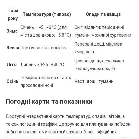
Пора
Температури (типово)
Опади та явища
року
Січень ≈ −5…−6 °C (для
Сніг, відлиги; періодичні
Зима
міста довідково: −5,8 °C)
тумани, можливі хуртовини
Перервні дощі, мінлива
Весна
Поступове потепління
хмарність
Грозові дощі;
переважна
Літо
Липень ≈ +25…+30 °C
частка річних опадів
Помірно тепла на старті;
Осінь
Часті дощі, тумани
прохолодні ночі
Погодні карти та показники
Доступні інтерактивні карти температур, опадів і вітрів, а
також погодинні графіки. Це зручно для планування поїздок,
робіт на відкритому повітрі й заходів. У разі офіційних