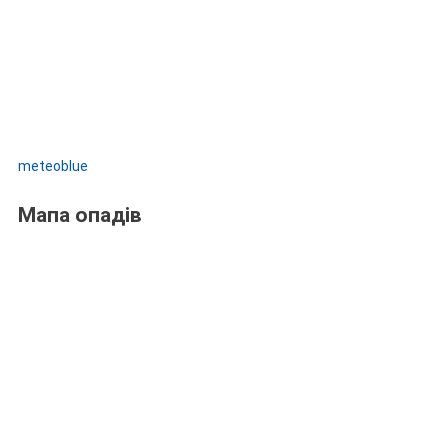
meteoblue
Мапа опадів