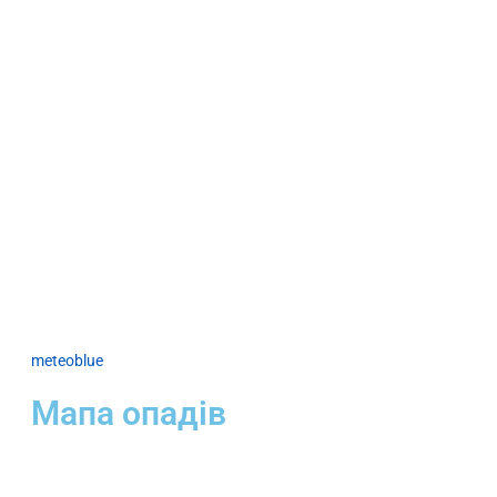
meteoblue
Мапа опадів