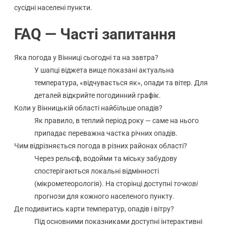
сусідні населені пункти.
FAQ — Часті запитання
Яка погода у Вінниці сьогодні та на завтра?
У шапці віджета вище показані актуальна
температура, «відчувається як», опади та вітер. Для
деталей відкрийте погодинний графік.
Коли у Вінницькій області найбільше опадів?
Як правило, в теплий період року — саме на нього
припадає переважна частка річних опадів.
Чим відрізняється погода в різних районах області?
Через рельєф, водойми та міську забудову
спостерігаються локальні відмінності
(мікрометеорологія). На сторінці доступні
точкові
прогнози для кожного населеного пункту.
Де подивитись карти температур, опадів і вітру?
Під основними показниками доступні інтерактивні