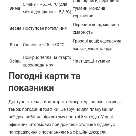
Сніг, відлиги; періодичні
Січень ≈ −5…−6 °C (для
Зима
тумани, можливі
міста довідково: −5,8 °C)
хуртовини
Перервні дощі, мінлива
Весна
Поступове потепління
хмарність
Грозові дощі;
переважна
Літо
Липень ≈ +25…+30 °C
частка річних опадів
Помірно тепла на старті;
Осінь
Часті дощі, тумани
прохолодні ночі
Погодні карти та
показники
Доступні інтерактивні карти температур, опадів і вітрів, а
також погодинні графіки. Це зручно для планування
поїздок, робіт на відкритому повітрі й заходів. У разі
офіційних штормових повідомлень сторінка підсвічує
попередження з посиланням на офіційні джерела.