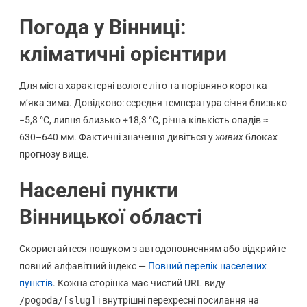
Погода у Вінниці:
кліматичні орієнтири
Для міста характерні вологе літо та порівняно коротка
м’яка зима. Довідково: середня температура січня близько
−5,8 °C, липня близько +18,3 °C, річна кількість опадів ≈
630–640 мм. Фактичні значення дивіться у
живих
блоках
прогнозу вище.
Населені пункти
Вінницької області
Скористайтеся пошуком з автодоповненням або відкрийте
повний алфавітний індекс —
Повний перелік населених
пунктів
. Кожна сторінка має чистий URL виду
/pogoda/[slug]
і внутрішні перехресні посилання на