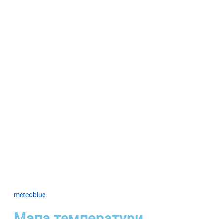
meteoblue
Мапа температури