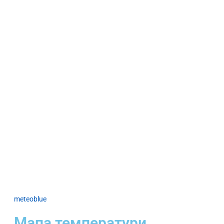
meteoblue
Мапа температури