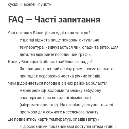
сусідні населені пункти.
FAQ — Часті запитання
Яка погода у Вінниці сьогодні та на завтра?
У шапці віджета вище показані актуальна
температура, «відчувається як», опади та вітер. Для
деталей відкрийте погодинний графік.
Коли у Вінницькій області найбільше опадів?
Як правило, в теплий період року — саме на нього
припадає переважна частка річних опадів.
Чим відрізняється погода в різних районах області?
Через рельєф, водойми та міську забудову
спостерігаються локальні відмінності
(мікрометеорологія). На сторінці доступні
точкові
прогнози для кожного населеного пункту.
Де подивитись карти температур, опадів і вітру?
Під основними показниками доступні інтерактивні