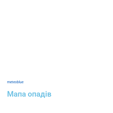
meteoblue
Мапа опадів