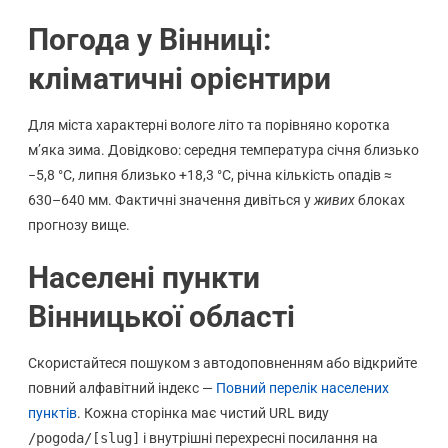
Погода у Вінниці:
кліматичні орієнтири
Для міста характерні вологе літо та порівняно коротка
м’яка зима. Довідково: середня температура січня близько
−5,8 °C, липня близько +18,3 °C, річна кількість опадів ≈
630–640 мм. Фактичні значення дивіться у
живих
блоках
прогнозу вище.
Населені пункти
Вінницької області
Скористайтеся пошуком з автодоповненням або відкрийте
повний алфавітний індекс —
Повний перелік населених
пунктів
. Кожна сторінка має чистий URL виду
/pogoda/[slug]
і внутрішні перехресні посилання на