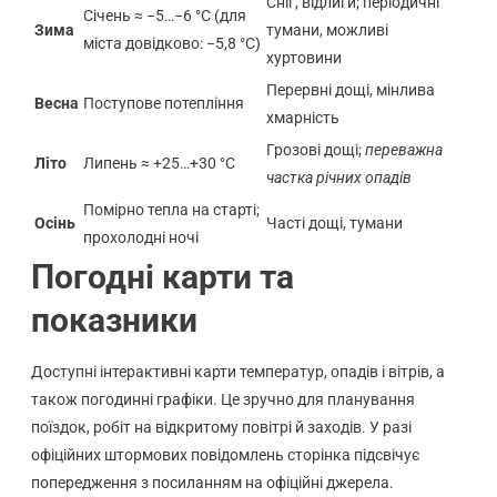
Сніг, відлиги; періодичні
Січень ≈ −5…−6 °C (для
Зима
тумани, можливі
міста довідково: −5,8 °C)
хуртовини
Перервні дощі, мінлива
Весна
Поступове потепління
хмарність
Грозові дощі;
переважна
Літо
Липень ≈ +25…+30 °C
частка річних опадів
Помірно тепла на старті;
Осінь
Часті дощі, тумани
прохолодні ночі
Погодні карти та
показники
Доступні інтерактивні карти температур, опадів і вітрів, а
також погодинні графіки. Це зручно для планування
поїздок, робіт на відкритому повітрі й заходів. У разі
офіційних штормових повідомлень сторінка підсвічує
попередження з посиланням на офіційні джерела.