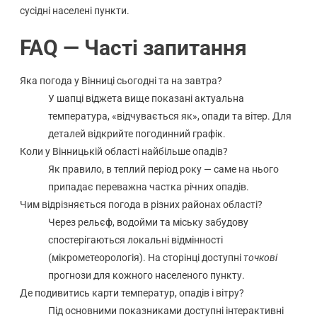
сусідні населені пункти.
FAQ — Часті запитання
Яка погода у Вінниці сьогодні та на завтра?
У шапці віджета вище показані актуальна
температура, «відчувається як», опади та вітер. Для
деталей відкрийте погодинний графік.
Коли у Вінницькій області найбільше опадів?
Як правило, в теплий період року — саме на нього
припадає переважна частка річних опадів.
Чим відрізняється погода в різних районах області?
Через рельєф, водойми та міську забудову
спостерігаються локальні відмінності
(мікрометеорологія). На сторінці доступні
точкові
прогнози для кожного населеного пункту.
Де подивитись карти температур, опадів і вітру?
Під основними показниками доступні інтерактивні