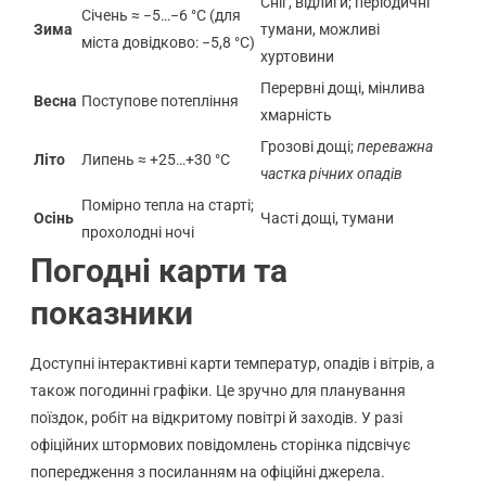
Сніг, відлиги; періодичні
Січень ≈ −5…−6 °C (для
Зима
тумани, можливі
міста довідково: −5,8 °C)
хуртовини
Перервні дощі, мінлива
Весна
Поступове потепління
хмарність
Грозові дощі;
переважна
Літо
Липень ≈ +25…+30 °C
частка річних опадів
Помірно тепла на старті;
Осінь
Часті дощі, тумани
прохолодні ночі
Погодні карти та
показники
Доступні інтерактивні карти температур, опадів і вітрів, а
також погодинні графіки. Це зручно для планування
поїздок, робіт на відкритому повітрі й заходів. У разі
офіційних штормових повідомлень сторінка підсвічує
попередження з посиланням на офіційні джерела.