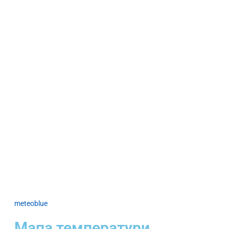
meteoblue
Мапа температури