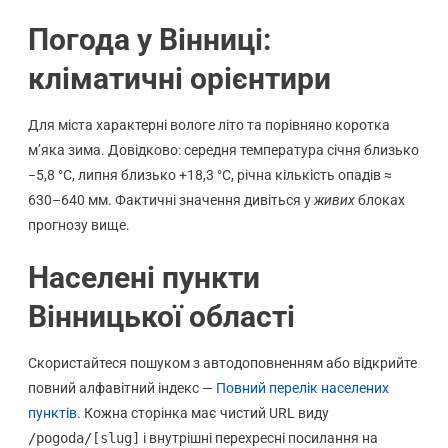
Погода у Вінниці:
кліматичні орієнтири
Для міста характерні вологе літо та порівняно коротка
м’яка зима. Довідково: середня температура січня близько
−5,8 °C, липня близько +18,3 °C, річна кількість опадів ≈
630–640 мм. Фактичні значення дивіться у
живих
блоках
прогнозу вище.
Населені пункти
Вінницької області
Скористайтеся пошуком з автодоповненням або відкрийте
повний алфавітний індекс —
Повний перелік населених
пунктів
. Кожна сторінка має чистий URL виду
/pogoda/[slug]
і внутрішні перехресні посилання на