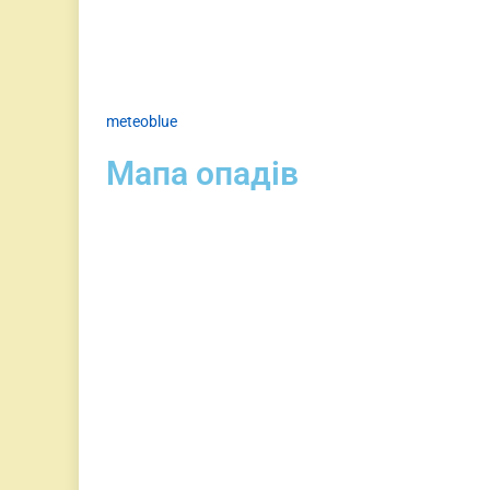
meteoblue
Мапа опадів