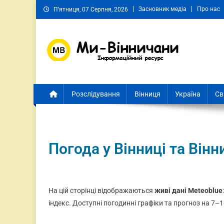
Засновник медіа
Про нас
П’ятниця, 07 Серпня, 2026
Ми Вінничани
Незалежний інформаційний портал Вінничини
Розслідування
Вінниця
Україна
Св
Погода у Вінниці та Вінн
На цій сторінці відображаються
живі дані Meteoblue
індекс. Доступні погодинні графіки та прогноз на 7–1