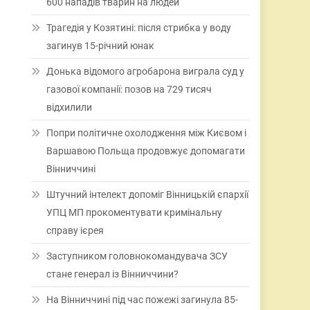
600 нападів тварин на людей
Трагедія у Козятині: після стрибка у воду
загинув 15-річний юнак
Донька відомого агробарона виграла суд у
газової компанії: позов на 729 тисяч
відхилили
Попри політичне охолодження між Києвом і
Варшавою Польща продовжує допомагати
Вінниччині
Штучний інтелект допоміг Вінницькій єпархії
УПЦ МП прокоментувати кримінальну
справу ієрея
Заступником головнокомандувача ЗСУ
стане генерал із Вінниччини?
На Вінниччині під час пожежі загинула 85-