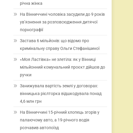
річна жінка
На Вінниччині чоловіка засудили до 9 років
ув’язнення за розповсюдження дитячої
порнографії
Застава 6 мільйонів: що відомо про
кримінальну справу Ольги Стефанішиної
«Моя Ластівка» не злетіла: як у Вінниці
мільйонний комунальний проєкт дійшов до
ручки
Занижувала вартість землі у договорах:
вінницька рієлторка відшкодувала понад
4,6 млн грн
На Вінниччині 15-річний хлопець згорів у
палаючому авто, а 19-річного водія
розчавив автопоїзд