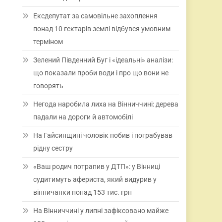
Ексдепутат за самовільне захоплення
понад 10 гектарів землі відбувся умовним
терміном
Зелений Південний Буг і «ідеальні» аналізи:
що показали проби води і про що вони не
говорять
Негода наробила лиха на Вінниччині: дерева
падали на дороги й автомобілі
На Гайсинщині чоловік побив і пограбував
рідну сестру
«Ваш родич потрапив у ДТП»: у Вінниці
судитимуть афериста, який видурив у
вінничанки понад 153 тис. грн
На Вінниччині у липні зафіксовано майже