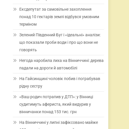
Ексдепутат за самовільне захоплення
понад 10 гектарів землі відбувся умовним
терміном
Зелений Південний Буг і «ідеальні» аналізи:
що показали проби води і про що вони не
говорять
Негода наробила лиха на Вінниччині: дерева
падали на дороги й автомобілі
На Гайсинщині чоловік побив і пограбував
рідну сестру
«Ваш родич потрапив у ДТП»: у Вінниці
судитимуть афериста, який видурив у
вінничанки понад 153 тис. грн
На Вінниччині у липні зафіксовано майже