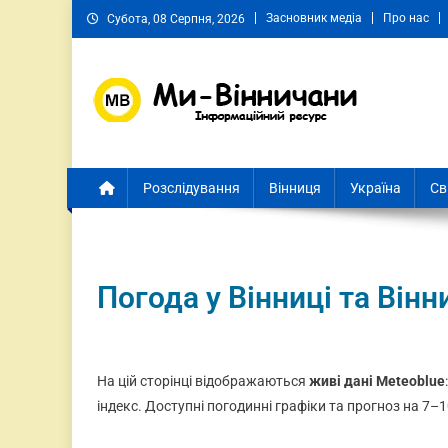
Засновник медіа
Про нас
Субота, 08 Серпня, 2026
Ми Вінничани
Незалежний інформаційний портал Вінничини
Розслідування
Вінниця
Україна
Св
Погода у Вінниці та Вінн
На цій сторінці відображаються
живі дані Meteoblue
індекс. Доступні погодинні графіки та прогноз на 7–1