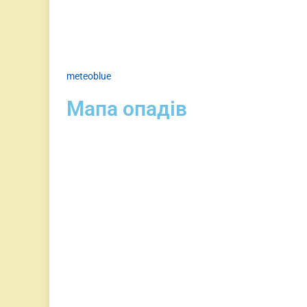
meteoblue
Мапа опадів