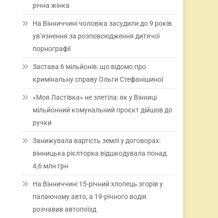
річна жінка
На Вінниччині чоловіка засудили до 9 років
ув’язнення за розповсюдження дитячої
порнографії
Застава 6 мільйонів: що відомо про
кримінальну справу Ольги Стефанішиної
«Моя Ластівка» не злетіла: як у Вінниці
мільйонний комунальний проєкт дійшов до
ручки
Занижувала вартість землі у договорах:
вінницька рієлторка відшкодувала понад
4,6 млн грн
На Вінниччині 15-річний хлопець згорів у
палаючому авто, а 19-річного водія
розчавив автопоїзд