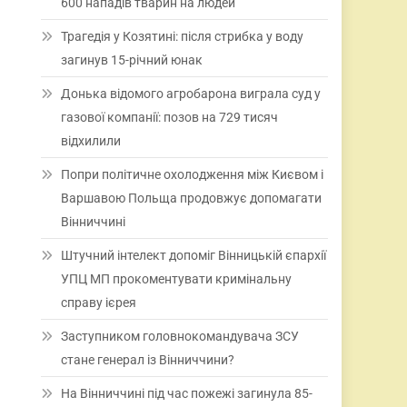
600 нападів тварин на людей
Трагедія у Козятині: після стрибка у воду
загинув 15-річний юнак
Донька відомого агробарона виграла суд у
газової компанії: позов на 729 тисяч
відхилили
Попри політичне охолодження між Києвом і
Варшавою Польща продовжує допомагати
Вінниччині
Штучний інтелект допоміг Вінницькій єпархії
УПЦ МП прокоментувати кримінальну
справу ієрея
Заступником головнокомандувача ЗСУ
стане генерал із Вінниччини?
На Вінниччині під час пожежі загинула 85-