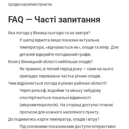
сусідні населені пункти.
FAQ — Часті запитання
Яка погода у Вінниці сьогодні та на завтра?
У шапці віджета вище показані актуальна
температура, «відчувається як», опади та вітер. Для
деталей відкрийте погодинний графік.
Коли у Вінницькій області найбільше опадів?
Як правило, в теплий період року — саме на нього
припадає переважна частка річних опадів.
Чим відрізняється погода в різних районах області?
Через рельєф, водойми та міську забудову
спостерігаються локальні відмінності
(мікрометеорологія). На сторінці доступні
точкові
прогнози для кожного населеного пункту.
Де подивитись карти температур, опадів і вітру?
Під основними показниками доступні інтерактивні