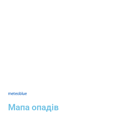
meteoblue
Мапа опадів