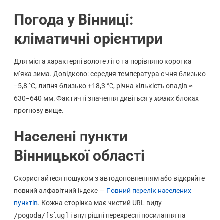
Погода у Вінниці:
кліматичні орієнтири
Для міста характерні вологе літо та порівняно коротка
м’яка зима. Довідково: середня температура січня близько
−5,8 °C, липня близько +18,3 °C, річна кількість опадів ≈
630–640 мм. Фактичні значення дивіться у
живих
блоках
прогнозу вище.
Населені пункти
Вінницької області
Скористайтеся пошуком з автодоповненням або відкрийте
повний алфавітний індекс —
Повний перелік населених
пунктів
. Кожна сторінка має чистий URL виду
/pogoda/[slug]
і внутрішні перехресні посилання на