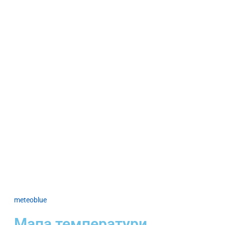
meteoblue
Мапа температури