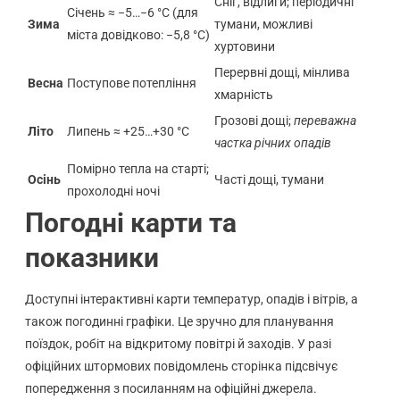
Сніг, відлиги; періодичні
Січень ≈ −5…−6 °C (для
Зима
тумани, можливі
міста довідково: −5,8 °C)
хуртовини
Перервні дощі, мінлива
Весна
Поступове потепління
хмарність
Грозові дощі;
переважна
Літо
Липень ≈ +25…+30 °C
частка річних опадів
Помірно тепла на старті;
Осінь
Часті дощі, тумани
прохолодні ночі
Погодні карти та
показники
Доступні інтерактивні карти температур, опадів і вітрів, а
також погодинні графіки. Це зручно для планування
поїздок, робіт на відкритому повітрі й заходів. У разі
офіційних штормових повідомлень сторінка підсвічує
попередження з посиланням на офіційні джерела.